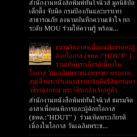
สำนักงานหนังสือพิมพ์ทันใจนิวส์ มูลนิธิป่อ
เต็กตึ๊ง จับมือ กรมป้องกันและบรรเทา
สาธารณภัย ลงนามบันทึกความเข้าใจ ยก
ระดับ MOU ร่วมให้ความรู้ พร้อม...
ชมรมจิตอาสาเพื่อคนพิการและผู้
ด้อยโอกาส (ชพด.:"HDUT" )
ร่วมเทิดพระเกียรติเนื่องใน
โอกาส วันเฉลิมพระชนมพรรษา พระบาท
สมเด็จพระปรเมนทรรามาธิบดีศรีสินทรมหา
วชิราลงกรณ พระวชิรเกล้าเจ้าอยู่หัว
สำนักงานหนังสือพิมพ์ทันใจนิวส์ ชมรมจิต
อาสาเพื่อคนพิการและผู้ด้อยโอกาส
(ชพด.:"HDUT" ) ร่วมเทิดพระเกียรติ
เนื่องในโอกาส วันเฉลิมพระช...