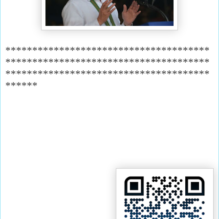
**************************************
**************************************
**************************************
******