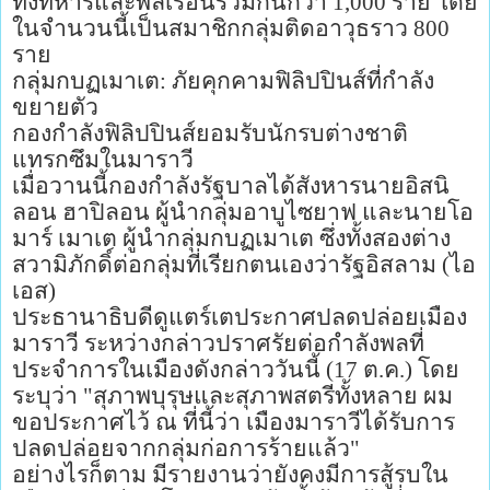
ทั้งทหารและพลเรือนรวมกันกว่า 1,000 ราย โดย
ในจำนวนนี้เป็นสมาชิกกลุ่มติดอาวุธราว 800
ราย
กลุ่มกบฏเมาเต: ภัยคุกคามฟิลิปปินส์ที่กำลัง
ขยายตัว
กองกำลังฟิลิปปินส์ยอมรับนักรบต่างชาติ
แทรกซึมในมาราวี
เมื่อวานนี้กองกำลังรัฐบาลได้สังหารนายอิสนิ
ลอน ฮาปิลอน ผู้นำกลุ่มอาบูไซยาฟ และนายโอ
มาร์ เมาเต ผู้นำกลุ่มกบฏเมาเต ซึ่งทั้งสองต่าง
สวามิภักดิ์ต่อกลุ่มที่เรียกตนเองว่ารัฐอิสลาม (ไอ
เอส)
ประธานาธิบดีดูแตร์เตประกาศปลดปล่อยเมือง
มาราวี ระหว่างกล่าวปราศรัยต่อกำลังพลที่
ประจำการในเมืองดังกล่าววันนี้ (17 ต.ค.) โดย
ระบุว่า "สุภาพบุรุษและสุภาพสตรีทั้งหลาย ผม
ขอประกาศไว้ ณ ที่นี้ว่า เมืองมาราวีได้รับการ
ปลดปล่อยจากกลุ่มก่อการร้ายแล้ว"
อย่างไรก็ตาม มีรายงานว่ายังคงมีการสู้รบใน