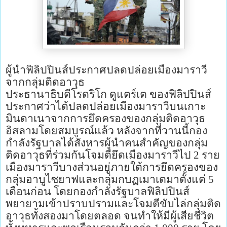
ผู้นำฟิลิปปินส์ประกาศปลดปล่อยเมืองมาราวี
จากกลุ่มติดอาวุธ
ประธานาธิบดีโรดริโก ดูแตร์เต ของฟิลิปปินส์
ประกาศว่าได้ปลดปล่อยเมืองมาราวีบนเกาะ
มินดาเนาจากการยึดครองของกลุ่มติดอาวุธ
อิสลามโดยสมบูรณ์แล้ว หลังจากที่วานนี้กอง
กำลังรัฐบาลได้สังหารผู้นำคนสำคัญของกลุ่ม
ติดอาวุธที่ร่วมกันโจมตียึดเมืองมาราวีไป 2 ราย
เมืองมาราวีบางส่วนอยู่ภายใต้การยึดครองของ
กลุ่มอาบูไซยาฟและกลุ่มกบฏเมาเตมาตั้งแต่ 5
เดือนก่อน โดยกองกำลังรัฐบาลฟิลิปปินส์
พยายามเข้าปราบปรามและโจมตีขับไล่กลุ่มติด
อาวุธทั้งสองมาโดยตลอด จนทำให้มีผู้เสียชีวิต