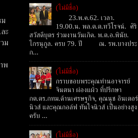
(ไม่มีชื่อ)
23.พ.ค.62. เวลา.
รม
19.00.น. พล.ต.ต.ทวีโรจน์. ศิริ
และ
สวัสดีบุตร ร่วมงานวันเกิด. พ.ต.อ.พินัย.
รวม
ไกรนุกูล. ครบ 79. ปี ณ. รพ.บางประ
ก...
ภาพ
(ไม่มีชื่อ)
กราบขอบพระคุณท่านอาจารย์
จินตนา ผ่องแผ้ว ที่ปรึกษา
กต.ตร.กทม.ด้านเศรษฐกิจ, คุณนุช อินเตอร์
นิวส์ และคุณกอล์ฟ ทันใจนิวส์ เป็นอย่างสูง
ครับ ...
(ไม่มีชื่อ)