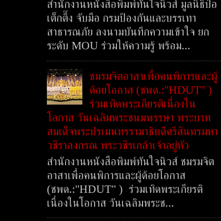
สำนักงานหนังสือพิมพ์ทันใจนิวส์ มูลนิธิป่อ
เต็กตึ๊ง จับมือ กรมป้องกันและบรรเทา
สาธารณภัย ลงนามบันทึกความเข้าใจ ยก
ระดับ MOU ร่วมให้ความรู้ พร้อม...
ชมรมจิตอาสาเพื่อคนพิการและผู้
ด้อยโอกาส (ชพด.:"HDUT" )
ร่วมเทิดพระเกียรติเนื่องใน
โอกาส วันเฉลิมพระชนมพรรษา พระบาท
สมเด็จพระปรเมนทรรามาธิบดีศรีสินทรมหา
วชิราลงกรณ พระวชิรเกล้าเจ้าอยู่หัว
สำนักงานหนังสือพิมพ์ทันใจนิวส์ ชมรมจิต
อาสาเพื่อคนพิการและผู้ด้อยโอกาส
(ชพด.:"HDUT" ) ร่วมเทิดพระเกียรติ
เนื่องในโอกาส วันเฉลิมพระช...