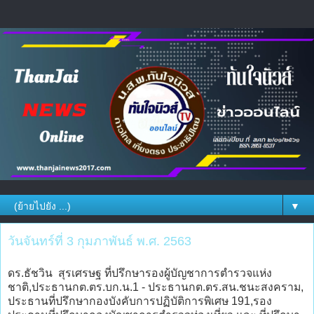
▼
วันจันทร์ที่ 3 กุมภาพันธ์ พ.ศ. 2563
ดร.ธัชวิน สุรเศรษฐ ที่ปรึกษารองผู้บัญชาการตำรวจแห่ง
ชาติ,ประธานกต.ตร.บก.น.1 - ประธานกต.ตร.สน.ชนะสงคราม,
ประธานที่ปรึกษากองบังคับการปฏิบัติการพิเศษ 191,รอง