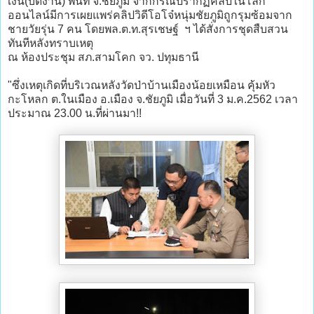
เงิน(บิดงาน) พื้นที่ จ.ชัยภูมิ จากกรณีปรากฏคลิปในโลก
ออนไลน์มีการเผยแพร่คลิปวิดีโอโจ๋หนุ่มชัยภูมิถูกรุมซ้อมจาก
ชายวัยรุ่น 7 คน โดยพล.ต.ท.สุรเชษฐ์ ฯ ได้สั่งการชุดสืบสวน
ทันทีหลังทราบเหตุ
ณ ห้องประชุม สภ.สามโคก จว. ปทุมธานี
"ซึ่งเหตุเกิดที่บริเวณหลังวัดป่าบ้านเมืองน้อยเหมือน​ คุ้มหัว
กะโหลก​ ต.ในเมือง​ อ.เมือง​ จ.ชัยภูมิ​ เมื่อวันที่​ 3​ ม.ค.2562​ เวลา
ประมาณ​ 23.00 น.ที่ผ่านมา!!