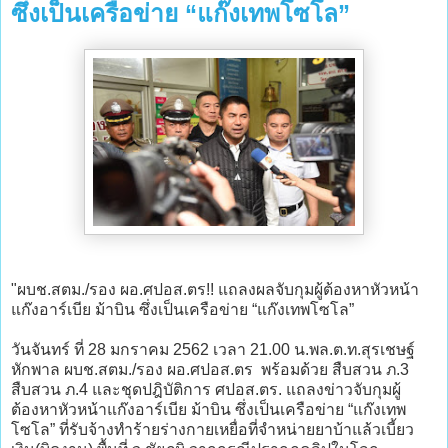
ซึ่งเป็นเครือข่าย “แก๊งเทพโซโล”
"ผบช.สตม./รอง ผอ.ศปอส.ตร!! แถลงผลจับกุมผู้ต้องหาหัวหน้า
แก๊งอาร์เบีย ม้าบิน ซึ่งเป็นเครือข่าย “แก๊งเทพโซโล”
วันจันทร์ ที่ 28 มกราคม 2562 เวลา 21.00 น.พล.ต.ท.สุรเชษฐ์
หักพาล ผบช.สตม./รอง ผอ.ศปอส.ตร พร้อมด้วย สืบสวน ภ.3
สืบสวน ภ.4 และชุดปฎิบัติการ ศปอส.ตร. แถลงข่าวจับกุมผู้
ต้องหาหัวหน้าแก๊งอาร์เบีย ม้าบิน ซึ่งเป็นเครือข่าย “แก๊งเทพ
โซโล” ที่รับจ้างทำร้ายร่างกายเหยื่อที่จำหน่ายยาบ้าแล้วเบี้ยว