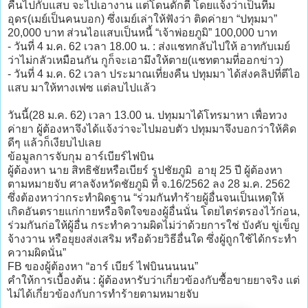
คืนไปกับแสบ จะไปเอางาน แต่โดนดักตี โดยแจ้งว่าเป็นทีม
อุดร(เมย์เป็นคนบอก) ซึ่งเมย์เล่าให้ฟังว่า ติดค่ายา “ปทุมมา”
20,000 บาท ส่วนไอแสบเป็นหนี้ “เจ้าพ่อยภูมิ” 100,000 บาท
- วันที่ 4 ม.ค. 62 เวลา 18.00 น. : ส่งแชทกลับไปให้ อาทกับเมย์
ว่าไม่กลัวเหมือนกัน กูก็จะเอามึงให้ตาย(แชทตามที่ออกข่าว)
- วันที่ 4 ม.ค. 62 เวลา ประมาณเที่ยงคืน ปทุมมา ได้ส่งคลิปที่ตีไอ
แสบ มาให้ทางเฟซ แต่ลบไปแล้ว
วันนี้(28 ม.ค. 62) เวลา 13.00 น. ปทุมมาได้โทรมาหา เพื่อทวง
ค่ายา ผู้ต้องหาจึงได้แจ้งว่าจะไปมอบตัว ปทุมมาจึงบอกว่าให้คิด
ดีๆ แล้วก็เงียบไปเลย
ข้อมูลการจับกุม อาร์เบียร์ไฟบิน
ผู้ต้องหา นาย สิทธิชัยหรือเบียร์ รูปชัยภูมิ อายุ 25 ปี ผู้ต้องหา
ตามหมายจับ ศาลจังหวัดชัยภูมิ ที่ จ.16/2562 ลง 28 ม.ค. 2562
ซึ่งต้องหาว่ากระทำผิดฐาน “ร่วมกันทำร้ายผู้อื่นจนเป็นเหตุให้
เกิดอันตรายแก่กายหรือจิตใจของผู้อื่นนั่น โดยไตร่ตรองไว้ก่อน,
ร่วมกันก่อให้ผู้อื่น กระทำความผิดไม่ว่าด้วยการใช่ บังคับ ขู่เข็ญ
จ้างวาน หรือยุยงส่งเสริม หรือด้วยวิธีอื่นใด ซึ่งผู้ถูกใช้ได้กระทำ
ความผิดนั่น”
FB ของผู้ต้องหา “อาร์ เบียร์ ไฟบินนนนน”
คำให้การเบื้องต้น : ผู้ต้องหารับว่าเกี่ยวข้องกับซื้อขายยาจริง แต่
ไม่ได้เกี่ยวข้องกับการทำร้ายตามหมายจับ