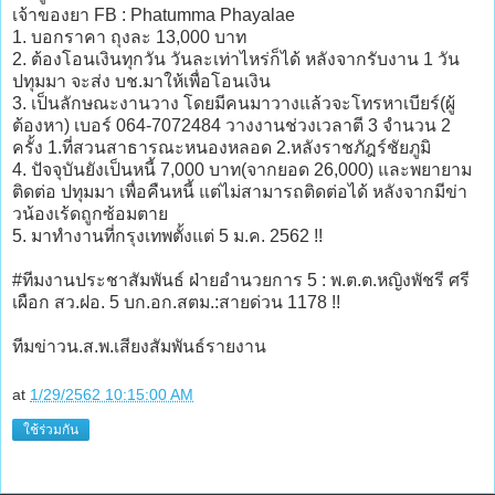
เจ้าของยา FB : Phatumma Phayalae
1. บอกราคา ถุงละ 13,000 บาท
2. ต้องโอนเงินทุกวัน วันละเท่าไหร่ก็ได้ หลังจากรับงาน 1 วัน
ปทุมมา จะส่ง บช.มาให้เพื่อโอนเงิน
3. เป็นลักษณะงานวาง โดยมีคนมาวางแล้วจะโทรหาเบียร์(ผู้
ต้องหา) เบอร์ 064-7072484 วางงานช่วงเวลาตี 3 จำนวน 2
ครั้ง 1.ที่สวนสาธารณะหนองหลอด 2.หลังราชภัฎร์ชัยภูมิ
4. ปัจจุบันยังเป็นหนี้ 7,000 บาท(จากยอด 26,000) และพยายาม
ติดต่อ ปทุมมา เพื่อคืนหนี้ แต่ไม่สามารถติดต่อได้ หลังจากมีข่า
วน้องเร้ดถูกซ้อมตาย
5. มาทำงานที่กรุงเทพตั้งแต่ 5 ม.ค. 2562 !!
#ทีมงานประชาสัมพันธ์ ฝ่ายอำนวยการ 5 : พ.ต.ต.หญิงพัชรี ศรี
เผือก สว.ฝอ. 5 บก.อก.สตม.:สายด่วน 1178 !!
ทีมข่าวน.ส.พ.เสียงสัมพันธ์รายงาน
at
1/29/2562 10:15:00 AM
ใช้ร่วมกัน