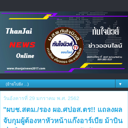
▼
วันอังคารที่ 29 มกราคม พ.ศ. 2562
"ผบช.สตม./รอง ผอ.ศปอส.ตร!! แถลงผล
จับกุมผู้ต้องหาหัวหน้าแก๊งอาร์เบีย ม้าบิน