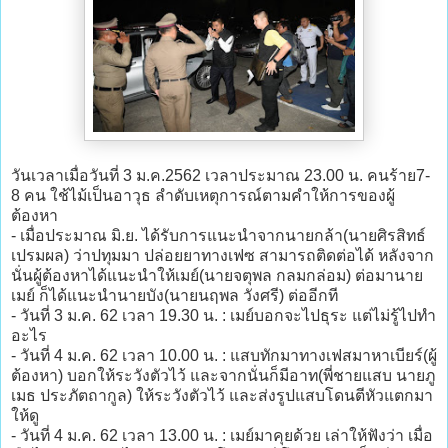
วันเวลา​เมื่อวันที่​ 3​ ม.ค.2562​ เวลาประมาณ​ 23.00 น. คนร้าย​7-
8 คน ใช้ไม้เป็นอาวุธ ลำดับเหตุการณ์ตามคำให้การของผู้
ต้องหา
- เมื่อประมาณ มิ.ย. ได้รับการแนะนำจากนายกล้า(นายศิรสิทธ์
เปรมผล) ว่าปทุมมา ปล่อยยาทางเฟซ สามารถติดต่อได้ หลังจาก
นั่นผู้ต้องหาได้แนะนำให้เมย์(นายจตุพล กลมกล่อม) ต่อมานาย
เมย์ ก็ได้แนะนำนายบัง(นายนฤพล วังศรี) ต่ออีกที
- วันที่ 3 ม.ค. 62 เวลา 19.30 น. : เมย์บอกจะไปธุระ แต่ไม่รู้ไปทำ
อะไร
- วันที่ 4 ม.ค. 62 เวลา 10.00 น. : แสบทักมาทางเฟสมาหาเบียร์(ผู้
ต้องหา) บอกให้ระวังตัวไว้ และจากนั่นก็มีอาท(พี่ชายแสบ นายภู
เมธ ประภัตถากูล) ให้ระวังตัวไว้ และส่งรูปแสบโดนตีหัวแตกมา
ให้ดู
- วันที่ 4 ม.ค. 62 เวลา 13.00 น. : เมย์มาคุยด้วย เล่าให้ฟังว่า เมื่อ