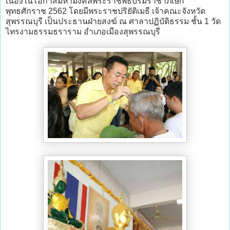
เนื่องในโอกาสมหามงคลพระราชพิธีบรมราชาภิเษก
พุทธศักราช 2562 โดยมีพระราชปริยัติเมธี เจ้าคณะจังหวัด
สุพรรณบุรี เป็นประธานฝ่ายสงฆ์ ณ ศาลาปฏิบัติธรรม ชั้น 1 วัด
ไทรงามธรรมธราราม อำเภอเมืองสุพรรณบุรี