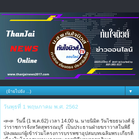
▼
วันพุธที่ 1 พฤษภาคม พ.ศ. 2562
📣📣 วันนี้ (1 พ.ค.62) เวลา 14.00 น. นายนิมิต วันไชยธนวงศ์ ผู้
ว่าราชการจังหวัดสุพรรณบุรี เป็นประธานฝ่ายฆราวาสในพิธี
ปลงผมแก่ผู้เข้าร่วมโครงการบรรพชาอุปสมบทเฉลิมพระเกียรติ