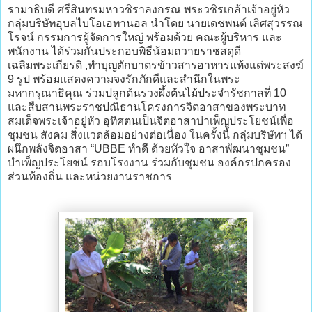
รามาธิบดี ศรีสินทรมหาวชิราลงกรณ พระวชิรเกล้าเจ้าอยู่หัว
กลุ่มบริษัทอุบลไบโอเอทานอล นำโดย นายเดชพนต์ เลิศสุวรรณ
โรจน์ กรรมการผู้จัดการใหญ่ พร้อมด้วย คณะผู้บริหาร และ
พนักงาน ได้ร่วมกันประกอบพิธีน้อมถวายราชสดุดี
เฉลิมพระเกียรติ ,ทำบุญตักบาตรข้าวสารอาหารแห้งแด่พระสงฆ์
9 รูป พร้อมแสดงความจงรักภักดีและสำนึกในพระ
มหากรุณาธิคุณ ร่วมปลูกต้นรวงผึ้งต้นไม้ประจำรัชกาลที่ 10
และสืบสานพระราชปณิธานโครงการจิตอาสาของพระบาท
สมเด็จพระเจ้าอยู่หัว อุทิศตนเป็นจิตอาสาบำเพ็ญประโยชน์เพื่อ
ชุมชน สังคม สิ่งแวดล้อมอย่างต่อเนื่อง ในครั้งนี้ กลุ่มบริษัทฯ ได้
ผนึกพลังจิตอาสา “UBBE ทำดี ด้วยหัวใจ อาสาพัฒนาชุมชน”
บำเพ็ญประโยชน์ รอบโรงงาน ร่วมกับชุมชน องค์กรปกครอง
ส่วนท้องถิ่น และหน่วยงานราชการ