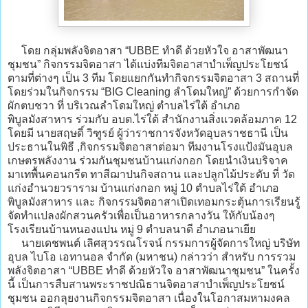
โดย กลุ่มพลังจิตอาสา “UBBE ทำดี ด้วยหัวใจ อาสาพัฒนา
ชุมชน” กิจกรรมจิตอาสา ได้แบ่งทีมจิตอาสาบำเพ็ญประโยชน์
ตามที่ต่างๆ เป็น 3 ทีม โดยแยกกันทำกิจกรรมจิตอาสา 3 สถานที่
โดยร่วมในกิจกรรม “BIG Cleaning ลำโดมใหญ่” ด้วยการกำจัด
ผักตบชวา ที่ บริเวณลำโดมใหญ่ ตำบลไร่ใต้ อำเภอ
พิบูลมังสาหาร ร่วมกับ อบต.ไร่ใต้ สำนักงานสิ่งแวดล้อมภาค 12
โดยมี นายสฤษดิ์ วิฑูรย์ ผู้ว่าราชการจังหวัดอุบลราชธานี เป็น
ประธานในพิธี ,กิจกรรมจิตอาสาต่อมา ทีมงานโรงแป้งมันอุบล
เกษตรพลังงาน ร่วมกันชุมชนบ้านแก่งกอก โดยนำเงินบริจาค
มาเทพื้นคอนกรีต ทาสีฌาปนกิจสถาน และปลูกไม้ประดับ ที่ วัด
แก่งอำนวยวราราม บ้านแก่งกอก หมู่ 10 ตำบลไร่ใต้ อำเภอ
พิบูลมังสาหาร และ กิจกรรมจิตอาสาเปิดเทอมกระตุ้นการเรียนรู้
จัดทำแปลงผักสวนครัวเพื่อเป็นอาหารกลางวัน ให้กับน้องๆ
โรงเรียนบ้านหนองแปน หมู่ 9 ตำบลนาดี อำเภอนาเยีย
นายเดชพนต์ เลิศสุวรรณโรจน์ กรรมการผู้จัดการใหญ่ บริษัท
อุบล ไบโอ เอทานอล จำกัด (มหาชน) กล่าวว่า สำหรับ การรวม
พลังจิตอาสา “UBBE ทำดี ด้วยหัวใจ อาสาพัฒนาชุมชน” ในครั้ง
นี้ เป็นการสืบสานพระราชปณิธานจิตอาสาบำเพ็ญประโยชน์
ชุมชน ออกลุยงานกิจกรรมจิตอาสา เนื่องในโอกาสมหามงคล