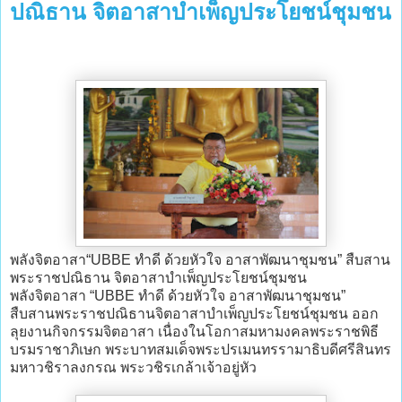
ปณิธาน จิตอาสาบำเพ็ญประโยชน์ชุมชน
พลังจิตอาสา“UBBE ทำดี ด้วยหัวใจ อาสาพัฒนาชุมชน” สืบสาน
พระราชปณิธาน จิตอาสาบำเพ็ญประโยชน์ชุมชน
พลังจิตอาสา “UBBE ทำดี ด้วยหัวใจ อาสาพัฒนาชุมชน”
สืบสานพระราชปณิธานจิตอาสาบำเพ็ญประโยชน์ชุมชน ออก
ลุยงานกิจกรรมจิตอาสา เนื่องในโอกาสมหามงคลพระราชพิธี
บรมราชาภิเษก พระบาทสมเด็จพระปรเมนทรรามาธิบดีศรีสินทร
มหาวชิราลงกรณ พระวชิรเกล้าเจ้าอยู่หัว