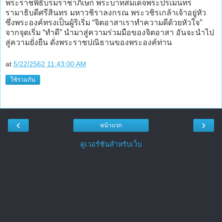
พระราชพิธีบรมราชาภิเษก พระบาทสมเด็จพระปรเมนทร
รามาธิบดีศรีสินทร มหาวชิราลงกรณ พระวชิรเกล้าเจ้าอยู่หัว
ซึ่งพระองค์ทรงเป็นผู้ริเริ่ม “จิตอาสาเราทำความดีด้วยหัวใจ”
จากจุดเริ่ม “ทำดี” นำมาสู่ความร่วมมือของจิตอาสา อันจะนำไป
สู่ความยั่งยืน ดั่งพระราชปณิธานของพระองค์ท่าน
at
5/22/2562 11:43:00 AM
ใช้ร่วมกัน
‹
›
หน้าแรก
ดูเวอร์ชันสำหรับเว็บ