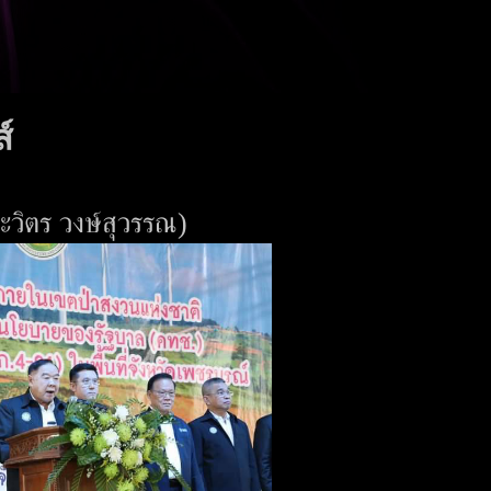
์
วิตร วงษ์สุวรรณ)