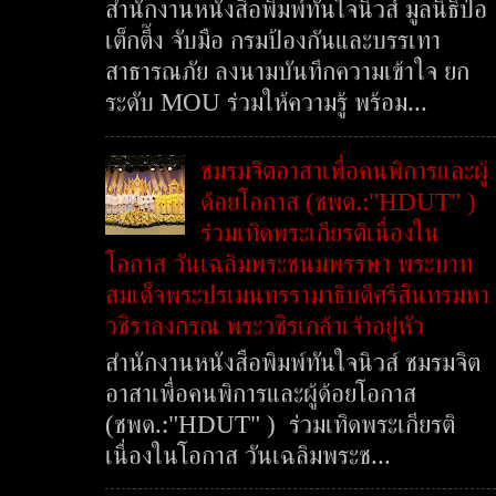
สำนักงานหนังสือพิมพ์ทันใจนิวส์ มูลนิธิป่อ
เต็กตึ๊ง จับมือ กรมป้องกันและบรรเทา
สาธารณภัย ลงนามบันทึกความเข้าใจ ยก
ระดับ MOU ร่วมให้ความรู้ พร้อม...
ชมรมจิตอาสาเพื่อคนพิการและผู้
ด้อยโอกาส (ชพด.:"HDUT" )
ร่วมเทิดพระเกียรติเนื่องใน
โอกาส วันเฉลิมพระชนมพรรษา พระบาท
สมเด็จพระปรเมนทรรามาธิบดีศรีสินทรมหา
วชิราลงกรณ พระวชิรเกล้าเจ้าอยู่หัว
สำนักงานหนังสือพิมพ์ทันใจนิวส์ ชมรมจิต
อาสาเพื่อคนพิการและผู้ด้อยโอกาส
(ชพด.:"HDUT" ) ร่วมเทิดพระเกียรติ
เนื่องในโอกาส วันเฉลิมพระช...