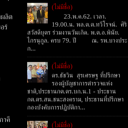
(ไม่มีชื่อ)
23.พ.ค.62. เวลา.
่ผลิต
19.00.น. พล.ต.ต.ทวีโรจน์. ศิริ
อร์
สวัสดีบุตร ร่วมงานวันเกิด. พ.ต.อ.พินัย.
ไกรนุกูล. ครบ 79. ปี ณ. รพ.บางประ
ก...
(ไม่มีชื่อ)
ดร.ธัชวิน สุรเศรษฐ ที่ปรึกษา
ง
รองผู้บัญชาการตำรวจแห่ง
ชาติ,ประธานกต.ตร.บก.น.1 - ประธาน
กต.ตร.สน.ชนะสงคราม, ประธานที่ปรึกษา
กองบังคับการปฏิบัติกา...
ภาคี
(ไม่มีชื่อ)