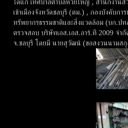
ได้แก่ เทศบาลตำบลห้วยใหญ่ , สำนักงานสว
เข้าเมืองจังหวัดชลบุรี (ตม.) , กองบังคับ
ทรัพยากรธรรมชาติและสิ่งแวดล้อม (บก.ปทส.)
ตรวจสอบ บริษัทเอส.เอส.อาร์.ที 2009 จำกัด 
จ.ชลบุรี โดยมี นายสุวัฒน์ (ขอสงวนนามสก