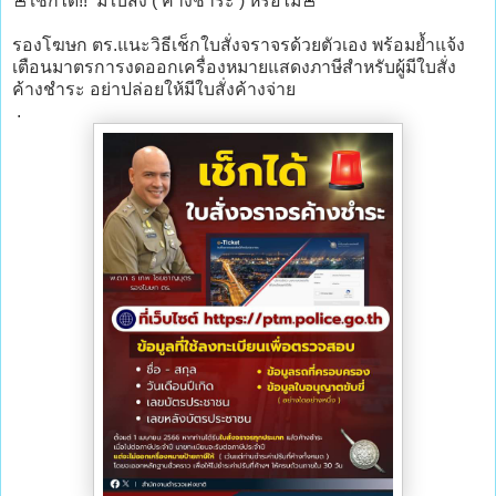
🚨เช็กได้!! มีใบสั่ง ( ค้างชำระ ) หรือไม่🚨
รองโฆษก ตร.แนะวิธีเช็กใบสั่งจราจรด้วยตัวเอง พร้อมย้ำแจ้ง
เตือนมาตรการงดออกเครื่องหมายแสดงภาษีสำหรับผู้มีใบสั่ง
ค้างชำระ อย่าปล่อยให้มีใบสั่งค้างจ่าย
.