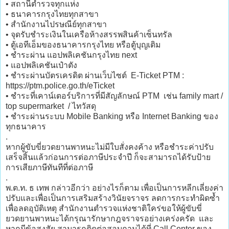
• สถานีตำรวจทุกแห่ง
• ธนาคารกรุงไทยทุกสาขา
• สำนักงานไปรษณีย์ทุกสาขา
• จุดรับชำระเงินในเครือห้างสรรพสินค้าเซ็นทรัล
• ตู้เอทีเอ็มของธนาคารกรุงไทย หรือตู้บุญเติม
• ชำระผ่าน แอปพลิเคชันกรุงไทย next
• แอปพลิเคชันเป๋าตัง
• ชำระผ่านบัตรเครดิต ผ่านเว็บไซต์ E-Ticket PTM :
https://ptm.police.go.th/eTicket
• ชำระที่เคาน์เตอร์บริการที่มีสัญลักษณ์ PTM เช่น family mart /
top supermarket / ไทวัสดุ
• ชำระผ่านระบบ Mobile Banking หรือ Internet Banking ของ
ทุกธนาคาร
.
หากผู้ขับขี่ยวดยานพาหนะไม่มีใบสั่งคงค้าง หรือชำระค่าปรับ
เสร็จสิ้นแล้วก่อนการต่อภาษีประจำปี ก็จะสามารถได้รับป้าย
การเสียภาษีทันทีที่ต่อภาษี
.
พ.ต.ท. ธ เทพ กล่าวอีกว่า อย่างไรก็ตาม เพื่อเป็นการหลีกเลี่ยงค่า
ปรับและเพื่อเป็นการเสริมสร้างวินัยจราจร ลดการกระทำผิดซ้ำ
เพื่อลดอุบัติเหตุ สำนักงานตำรวจแห่งชาติใคร่ขอให้ผู้ขับขี่
ยวดยานพาหนะได้กรุณารักษากฎจราจรอย่างเคร่งครัด และ
หากมีข้อสงสัย สามารถติดต่อสอบถามได้ที่ Call Center ของ