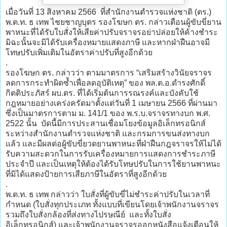
เมื่อวันที่ 13 สิงหาคม 2566 ที่สำนักงานตำรวจแห่งชาติ (ตร.)
พ.ต.ท. ธ เทพ ไชยชาญบุตร รองโฆษก ตร. กล่าวเตือนผู้ขับขี่ยาน
พาหนะที่ได้รับใบสั่งให้เสียค่าปรับจราจรอย่าปล่อยให้ค้างชำระ
มิฉะนั้นจะมิได้รับเครื่องหมายแสดงภาษี และหากฝ่าฝืนอาจมี
โทษปรับเพิ่มเติมในอัตราค่าปรับที่สูงอีกด้วย
.
รองโฆษก ตร. กล่าวว่า ตามมาตรการ “เสริมสร้างวินัยจราจร
ลดการกระทำผิดซ้ำเพื่อลดอุบัติเหตุ” ของ พล.ต.อ.ดำรงศักดิ์
กิตติประภัสร์ ผบ.ตร. ที่ได้เริ่มต้นการรณรงค์และบังคับใช้
กฎหมายอย่างเคร่งครัดมาตั้งแต่วันที่ 1 เมษายน 2566 ที่ผ่านมา
ซึ่งเป็นมาตรการตาม ม. 141/1 ของ พ.ร.บ.จราจรทางบก พ.ศ.
2522 นั้น บัดนี้มีการประสานเชื่อมโยงข้อมูลอิเล็กทรอนิกส์
ระหว่างสำนักงานตำรวจแห่งชาติ และกรมการขนส่งทางบก
แล้ว และมีผลต่อผู้ขับขี่ยวดยานพาหนะที่ฝ่าฝืนกฎจราจรให้ไม่ได้
รับความสะดวกในการรับเครื่องหมายการแสดงการชำระภาษี
ประจำปี และเป็นเหตุให้ต้องได้รับโทษปรับในการใช้ยานพาหนะ
ที่มิได้แสดงป้ายการเสียภาษีในอัตราที่สูงอีกด้วย
.
พ.ต.ท. ธ เทพ กล่าวว่า ใบสั่งที่ผู้ขับขี่ไม่ชำระค่าปรับในเวลาที่
กำหนด (ใบสั่งทุกประเภท ทั้งแบบที่เขียนโดยเจ้าพนักงานจราจร
รวมถึงใบสั่งกล้องที่ส่งทางไปรษณีย์ และทั้งใบสั่ง
อิเล็กทรอนิกส์) และเจ้าพนักงานจราจรออกหนังสือแจ้งเตือนให้