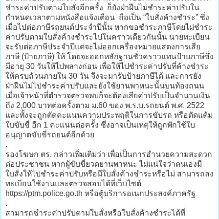
ชำระค่าปรับตามใบสั่งอีกครั้ง ก็ยังฝ่าฝืนไม่ชำระค่าปรับใน
กำหนดเวลาตามหนังสือแจ้งเตือน ถือเป็น “ใบสั่งค้างชำระ” ซึ่ง
เมื่อไปต่อภาษีรถยนต์ประจำปีนั้น หากขอชำระภาษีโดยไม่ชำระ
ค่าปรับตามใบสั่งค้างชำระไปในคราวเดียวกันนั้น นายทะเบียน
จะรับต่อภาษีประจำปีแต่จะไม่ออกเครื่องหมายแสดงการเสีย
ภาษี (ป้ายภาษี) ให้ โดยจะออกหลักฐานชั่วคราวแทนป้ายภาษีซึ่ง
มีอายุ 30 วันให้ไปพลางก่อน เพื่อให้ไปชำระค่าปรับที่ค้างชำระ
ให้ครบถ้วนภายใน 30 วัน จึงจะมารับป้ายภาษีได้ และการยัง
ฝ่าฝืนไม่ไปชำระค่าปรับและยังใช้ยานพาหนะนั้นบนท้องถนน
เมื่อเจ้าหน้าที่ตำรวจตรวจพบก็จะต้องเสียค่าปรับเป็นจำนวนเงิน
ถึง 2,000 บาทต่อครั้งตาม ม.60 ของ พ.ร.บ.รถยนต์ พ.ศ. 2522
และทั้งจะถูกตัดคะแนนความประพฤติในการขับรถ หรือตัดแต้ม
ใบขับขี่ อีก 1 คะแนนต่อครั้ง ซึ่งอาจเป็นเหตุให้ถูกพักใช้ใบ
อนุญาตขับขี่รถยนต์อีกด้วย
.
รองโฆษก ตร. กล่าวเพิ่มเติมว่า เพื่อเป็นการอำนวยความสะดวก
ต่อประชาชน หากผู้ขับขี่ยวดยานพาหนะ ไม่แน่ใจว่าตนเองมี
ใบสั่งให้ไปชำระค่าปรับหรือมีใบสั่งค้างชำระหรือไม่ สามารถลง
ทะเบียนใช้งานและตรวจสอบได้ที่เว็บไซต์
https://ptm.police.go.th หรือตู้บริการอเนกประสงค์ภาครัฐ
.
สามารถชำระค่าปรับตามใบสั่งหรือใบสั่งค้างชำระได้ที่