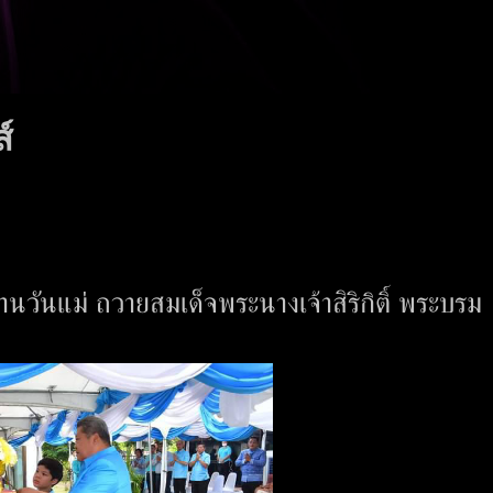
์
วันแม่ ถวายสมเด็จพระนางเจ้าสิริกิติ์ พระบรม