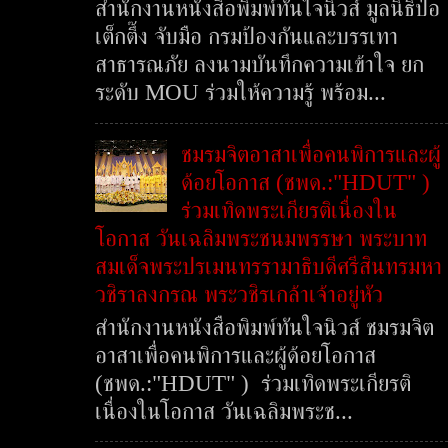
สำนักงานหนังสือพิมพ์ทันใจนิวส์ มูลนิธิป่อ
เต็กตึ๊ง จับมือ กรมป้องกันและบรรเทา
สาธารณภัย ลงนามบันทึกความเข้าใจ ยก
ระดับ MOU ร่วมให้ความรู้ พร้อม...
ชมรมจิตอาสาเพื่อคนพิการและผู้
ด้อยโอกาส (ชพด.:"HDUT" )
ร่วมเทิดพระเกียรติเนื่องใน
โอกาส วันเฉลิมพระชนมพรรษา พระบาท
สมเด็จพระปรเมนทรรามาธิบดีศรีสินทรมหา
วชิราลงกรณ พระวชิรเกล้าเจ้าอยู่หัว
สำนักงานหนังสือพิมพ์ทันใจนิวส์ ชมรมจิต
อาสาเพื่อคนพิการและผู้ด้อยโอกาส
(ชพด.:"HDUT" ) ร่วมเทิดพระเกียรติ
เนื่องในโอกาส วันเฉลิมพระช...