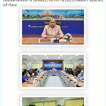
ร้อยเอ็ด-เดินหน้าช่วยเหลือ170แรงงานในประเทศอิสราเอลกลับ
แล้ว5คน