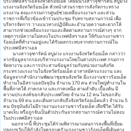
ประเทศอิสราเอลจังหวัดร้อยเอ็ด โดยมีนางสาวจุฑารัตน์ สบู่ม่วง
แรงงานจังหวัดร้อยเอ็ด หัวหน้าส่วนราชการสังกัดกระทรวง
แรงงาน คณะกรรมการศูนย์ช่วยเหลือแรงงานฯ และส่วน
ราชการที่เกี่ยวข้องเข้าร่วมประชุม รับทราบสถานการณ์ เพื่อ
บริหารจัดการ วางแนวทางปฏิบัติและอำนวยความสะดวกให้
สามารถช่วยเหลือแรงงานและติดตามสถานการณ์ต่างๆ จาก
เหตุการณ์ความไม่สงบในประเทศอิสราเอล ให้กับแรงงานชาว
ร้อยเอ็ดที่ทำงานอยู่และได้รับผลกระทบจากสถานการณ์ใน
ประเทศอิสราเอล
นางสาวจุฑารัตน์ สบู่ม่วง แรงงานจังหวัดร้อยเอ็ด กล่าวว่า
จากข้อมูลจากกองบริหารแรงงานไทยในต่างประเทศ กรมการ
จัดหางาน และการประสานข้อมูลร่วมกับหน่วยงานสังกัด
กระทรวงแรงงานในจังหวัดร้อยเอ็ด อาสาสมัครแรงงาน และ
ข้อมูลจากสำนักงานพัฒนาชุมชนจังหวัด มีแรงงานชาวร้อยเอ็ด
ทำงานในอิสราเอลปัจจุบัน จำนวน 170 คน ส่วนใหญ่ทำงานใน
พื้นที่ภาคใต้ ภาคกลาง และภาคเหนือ ตามลำดับ เบื้องต้น มี
ความประสงค์ขอกลับประเทศไทย จำนวน 12 คน ไม่ขอกลับ
จำนวน 69 คน และเดินทางกลับถึงจังหวัดร้อยเอ็ดแล้ว จำนวน 5
คน ปัจจุบันยังไม่มีรายงานแรงงานชาวร้อยเอ็ด เสียชีวิต ได้รับ
บาดเจ็บ หรือถูกจับเป็นตัวประกันจากสถานการณ์ความไม่สงบ
ในประเทศอิสราเอล
นอกจากนี้ ที่ประชุมได้ร่วมพิจารณาแผนการลงพื้นที่เยี่ยม
ปลอบขวัญให้กำลังใจครอบครัวแรงงานชาวร้อยเอ็ดที่เดินทาง