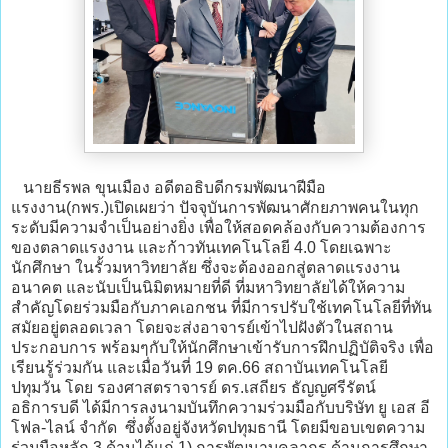
นายธีรพล ขุนเมือง อดีตอธิบดีกรมพัฒนาฝีมือ
แรงงาน(กพร.)เปิดเผยว่า ปัจจุบันการพัฒนาศักยภาพคนในทุก
ระดับมีความจำเป็นอย่างยิ่ง เพื่อให้สอดคล้องกับความต้องการ
ของตลาดแรงงาน และก้าวทันเทคโนโลยี 4.0 โดยเฉพาะ
นักศึกษา ในรั้วมหาวิทยาลัย ซึ่งจะต้องออกสู่ตลาดแรงงาน
อนาคต และนับเป็นนิมิตหมายที่ดี ที่มหาวิทยาลัยได้ให้ความ
สำคัญโดยร่วมมือกับภาคเอกชน ที่มีการปรับใช้เทคโนโลยีที่ทัน
สมัยอยู่ตลอดเวลา โดยจะส่งอาจารย์เข้าไปฝังตัวในสถาน
ประกอบการ พร้อมๆกับให้นักศึกษาเข้ารับการฝึกปฏิบัติจริง เพื่อ
เรียนรู้ร่วมกัน และเมื่อวันที่ 19 ตค.66 สถาบันเทคโนโลยี
ปทุมวัน โดย รองศาสตราจารย์ ดร.เสถียร ธัญญศรีรัตน์
อธิการบดี ได้มีการลงนามบันทึกความร่วมมือกับบริษัท ยู เอส อี
โฟล-ไลน์ จำกัด ซึ่งตั้งอยู่จังหวัดปทุมธานี โดยมีขอบเขตความ
ร่วมมือหลัก 3 ด้านได้แก่ 1) การพัฒนาบุคลากร ด้านการศึกษา