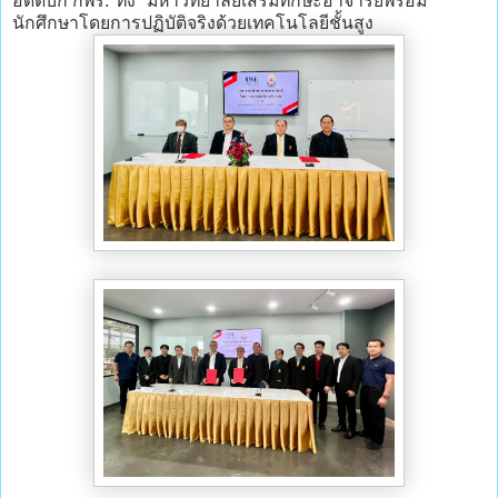
อดีตบิ๊ก กพร."ทึ่ง" มหาวิทยาลัยเสริมทักษะอาจารย์พร้อม
นักศึกษาโดยการปฏิบัติจริงด้วยเทคโนโลยีชั้นสูง