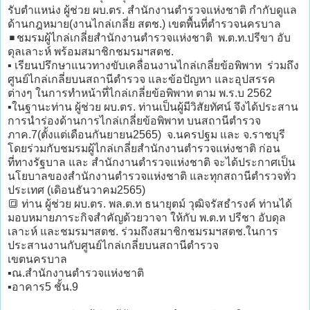
รับตำแหน่ง ผู้ช่วย ผบ.ตร. สำนักงานตำรวจแห่งชาติ กำกับดูแล
ด้านกฎหมาย(งานไกล่เกลี่ย สตช.) เขตพื้นที่ตำรวจนครบาล
◾ชมรมผู้ไกล่เกลี่ยสำนักงานตำรวจแห่งชาติ พ.ต.ท.ปรีขา อับ
ดุลเลาะห์ พร้อมสมาชิกชมรมฯสตช.
▪️ เรียนปรึกษาแนวทางขับเคลื่อนงานไกล่เกลี่ยข้อพิพาท ร่วมถึง
ศูนย์ไกล่เกลี่ยบนสถานีตำรวจ และข้อปัญหา และอุปสรรค
ต่างๆ ในการทำหน้าที่ไกล่เกลี่ยข้อพิพาท ตาม พ.ร.บ 2562
▪️ในฐานะท่าน ผู้ช่วย ผบ.ตร. ท่านเป็นผู้มีวิสัยทัศน์ จึงได้ประสาน
การนำร่องด้านการไกล่เกลี่ยข้อพิพาท บนสถานีตำรวจ
ภาค.7(ตั้งแต่เดือนกันยายน2565) จ.นครปฐม และ จ.ราชบุรี
โดยร่วมกับชมรมผู้ไกล่เกลี่ยสำนักงานตำรวจแห่งชาติ ก่อน
ที่ทางรัฐบาล และ สำนักงานตำรวจแห่งชาติ จะได้ประกาศเป็น
นโยบาลของสำนักงานตำรวจแห่งชาติ และทุกสถานีตำรวจทั่ว
ประเทศ (เดิอนธันวาคม2565)
🔳 ท่าน ผู้ช่วย ผบ.ตร. พล.ต.ท ธนายุตม์ วุฒิจรัสธำรงค์ ท่านได้
มอบหมายภาระกิจสำคัญด้วยวาจา ให้กับ พ.ต.ท ปรีชา อับดุล
เลาะห์ และชมรมฯสตช. ร่วมถึงสมาชิกชมรมฯสตช.ในการ
ประสานงานกับศูนย์ไกล่เกลี่ยบนสถานีตำรวจ
เขตนครบาล
▪️ณ.สำนักงานตำรวจแห่งชาติ
▪️อาคาร5 ชั้น.9