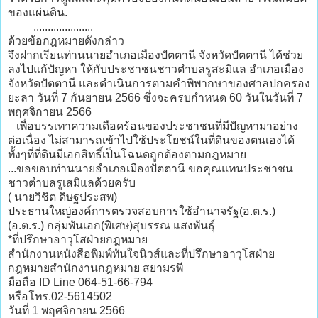
ของแผ่นดิน.
.....................
ด้วยข้อกฎหมายดังกล่าว
จึงฝากเรียนท่านนายอำเภอเมืองปัตตานี จังหวัดปัตตานี ได้ช่วย
ลงไปแก้ปัญหา ให้กับประชาชนชาวตำบลรูสะมิแล อำเภอเมือง
จังหวัดปัตตานี และดำเนินการตามคำพิพากษาของศาลปกครอง
ยะลา วันที่ 7 กันยายน 2566 ซึ่งจะครบกำหนด 60 วันในวันที่ 7
พฤศจิกายน 2566
เพื่อบรรเทาความเดือดร้อนของประชาชนที่มีปัญหามาอย่าง
ต่อเนื่อง ไม่สามารถเข้าไปใช้ประโยชน์ในที่ดินของตนเองได้
ทั้งๆที่ที่ดินมีเอกสิทธิ์เป็นโฉนดถูกต้องตามกฎหมาย
...ขอขอบท่านนายอำเภอเมืองปัตตานี ขอคุณแทนประชาชน
ชาวตำบลรูเสมิแลด้วยครับ
( นายวิชิต ดิษฐประสพ)
ประธานใหญ่องค์การตรวจสอบการใช้อำนาจรัฐ(อ.ต.ร.)
(อ.ต.ร.) กลุ่มพันเอก(พิเศษ)สุบรรณ แสงพันธุ์
*ที่ปรึกษาอาวุโสฝ่ายกฎหมาย
สำนักงานหนังสือพิมพ์ทันใจนิวส์และที่ปรึกษาอาวุโสฝ่าย
กฎหมายสำนักงานกฎหมาย สยามรพี
มือถือ ID Line 064-51-66-794
หรือโทร.02-5614502
วันที่ 1 พฤศจิกายน 2566