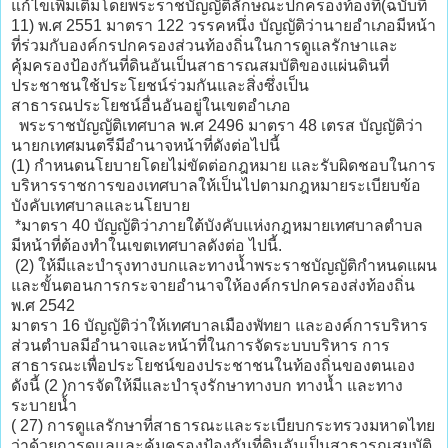
แก้ไขเพิ่มเติมโดยพระราชบัญญัติลักษณะปกครองท้องที่(ฉบับที่
11) พ.ศ 2551 มาตรา 122 วรรคหนึ่ง บัญญัติว่านายอำเภอมีหน้า
ที่ร่วมกับองค์กรปกครองส่วนท้องถิ่นในการดูแลรักษาและ
คุ้มครองป้องกันที่ดินอันเป็นสาธารณสมบัติของแผ่นดินที่
ประชาชนใช้ประโยชน์ร่วมกันและสิ่งซึ่งเป็น
สาธารณประโยชน์อื่นอันอยู่ในเขตอำเภอ
พระราชบัญญัติเทศบาล พ.ศ 2496 มาตรา 48 เตรส บัญญัติว่า
นายกเทศมนตรีมีอำนาจหน้าที่ดังต่อไปนี้
(1) กำหนดนโยบายโดยไม่ขัดต่อกฎหมาย และรับผิดชอบในการ
บริหารราชการของเทศบาลให้เป็นไปตามกฎหมายระเบียบข้อ
บังคับเทศบาลและนโยบาย
*มาตรา 40 บัญญัติว่าภายใต้บังคับแห่งกฎหมายเทศบาลตำบล
มีหน้าที่ต้องทำในเขตเทศบาลดังต่อ ไปนี้.
(2) ให้มีและบำรุงทางบกและทางน้ำพระราชบัญญัติกำหนดแผน
และขั้นตอนการกระจายอำนาจให้องค์กรปกครองส่งท้องถิ่น
พ.ศ 2542
มาตรา 16 บัญญัติว่าให้เทศบาลเมืองพัทยา และองค์การบริหาร
ส่วนตำบลมีอำนาจและหน้าที่ในการจัดระบบบริหาร การ
สาธารณะเพื่อประโยชน์ของประชาชนในท้องถิ่นของตนเอง
ดังนี้ (2 )การจัดให้มีและบำรุงรักษาทางบก ทางน้ำ และทาง
ระบายน้ำ
( 27) การดูแลรักษาที่สาธารณะและระเบียบกระทรวงมหาดไทย
ว่าด้วยการดูแลและคุ้มครองป้องกันที่ดินอันเป็นสาธารณสมบัติ