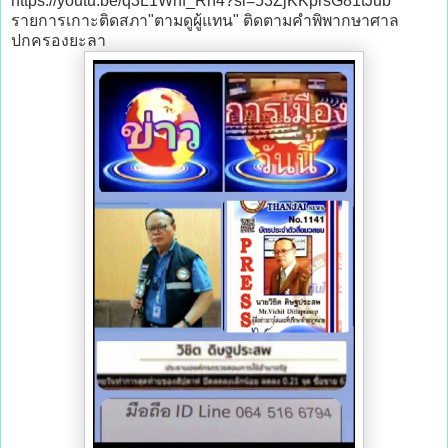
https://youtu.be/q3L1Whf_Rh4?si=53ZjKKprsG81tJub
รายการเกาะติดสภา"ตามดูผู้แทน" ติดตามคำพิพากษาศาล
ปกครองยะลา