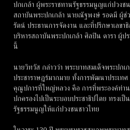
ปกเกล้า ผู้พระราชทานรัฐธรรมนูญแก่ปวงชนช
สถาบันพระปกเกล้า นายณัฐพงษ์ รอดมี ผู้ช่วย
รัตน์ ประธานการจัดงาน และที่ปรึกษาเลขาธ
บริหารสถาบันพระปกเกล้า ศิลปิน ดารา ผู้ปร
นี้
นายวิทวัส กล่าวว่า พระบาทสมเด็จพระปกเกล้า
ประชาราษฎร์มากมาย ทั้งการพัฒนาประเทศ
คุณูปการที่ใหญ่หลวง คือ การที่พระองค์ท่าน
ปกครองไปเป็นระบอบประชาธิปไตย ทรงเป็น
รัฐธรรมนูญให้แก่ปวงชนชาวไทย
ในวาระ 130 ปี พระบรมราชสมภพพระบาทสมเ