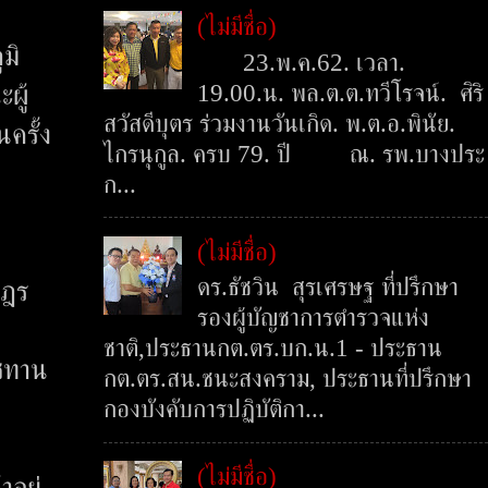
(ไม่มีชื่อ)
มิ
23.พ.ค.62. เวลา.
19.00.น. พล.ต.ต.ทวีโรจน์. ศิริ
ผู้
สวัสดีบุตร ร่วมงานวันเกิด. พ.ต.อ.พินัย.
ครั้ง
ไกรนุกูล. ครบ 79. ปี ณ. รพ.บางประ
ก...
(ไม่มีชื่อ)
ดร.ธัชวิน สุรเศรษฐ ที่ปรึกษา
ษฎร
รองผู้บัญชาการตำรวจแห่ง
ชาติ,ประธานกต.ตร.บก.น.1 - ประธาน
าชทาน
กต.ตร.สน.ชนะสงคราม, ประธานที่ปรึกษา
กองบังคับการปฏิบัติกา...
(ไม่มีชื่อ)
อยู่