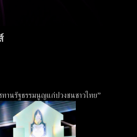
์
าชทานรัฐธรรมนูญแก่ปวงชนชาวไทย”