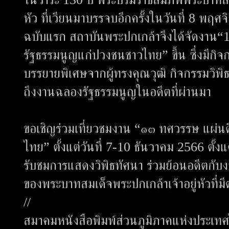
หัว ที่เวียนมาบรรจบอีกครั้งในวันที่ 8 พฤศ
ฉบับแรก สถาบันพระปกเกล้าจึงได้จัดงาน“
รัฐธรรมนูญแก่ปวงชนชาวไทย” ขึ้น ซึ่งมีกิ
บรรยายพิเศษจากผู้ทรงคุณวุฒิ กิจกรรมวิพิ
ถึงงานฉลองรัฐธรรมนูญในอดีตที่ผ่านมา
ขอเชิญร่วมเที่ยวชมงาน “๑๓ ทศวรรษ แผ่น
ไทย” ตั้งแต่วันที่ 7-10 ธันวาคม 2566 ตั้
รับชมการแสดงวิพิธทัศนา ร่วมย้อนอดีตกั
ของพระบาทสมเด็จพระปกเกล้าเจ้าอยู่หัวที่
//
สมาคมหนังสือพิมพ์ส่วนภูมิภาคแห่งประเท