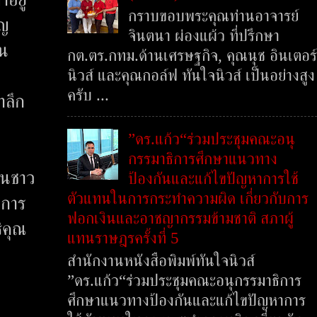
กราบขอบพระคุณท่านอาจารย์
ูญ
จินตนา ผ่องแผ้ว ที่ปรึกษา
าน
กต.ตร.กทม.ด้านเศรษฐกิจ, คุณนุช อินเตอร์
นิวส์ และคุณกอล์ฟ ทันใจนิวส์ เป็นอย่างสูง
ครับ ...
ำลึก
”ดร.แก้ว“ร่วมประชุมคณะอนุ
กรรมาธิการศึกษาแนวทาง
ชนชาว
ป้องกันและแก้ไขปัญหาการใช้
ตัวแทนในการกระทำความผิด เกี่ยวกับการ
าการ
ฟอกเงินและอาชญากรรมข้ามชาติ สภาผู้
ิคุณ
แทนราษฎรครั้งที่ 5
สำนักงานหนังสือพิมพ์ทันใจนิวส์
”ดร.แก้ว“ร่วมประชุมคณะอนุกรรมาธิการ
ศึกษาแนวทางป้องกันและแก้ไขปัญหาการ