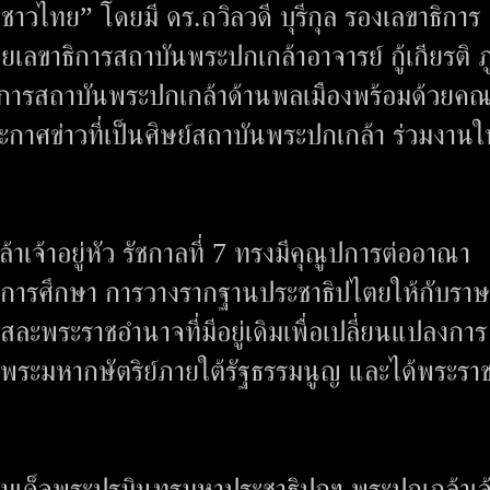
าวไทย” โดยมี ดร.ถวิลวดี บุรีกุล รองเลขาธิการ
เลขาธิการสถาบันพระปกเกล้าอาจารย์ กู้เกียรติ ภู
ิการสถาบันพระปกเกล้าด้านพลเมืองพร้อมด้วยคณะ
ะกาศข่าวที่เป็นศิษย์สถาบันพระปกเกล้า ร่วมงานใน
เจ้าอยู่หัว รัชกาลที่ 7 ทรงมีคุณูปการต่ออาณา
 การศึกษา การวางรากฐานประชาธิปไตยให้กับรา
สละพระราชอำนาจที่มีอยู่เดิมเพื่อเปลี่ยนแปลงการ
พระมหากษัตริย์ภายใต้รัฐธรรมนูญ และได้พระร
ด็จพระปรมินทรมหาประชาธิปกฯ พระปกเกล้าเจ้า