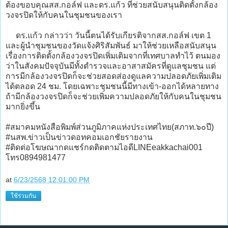
ต้องขอบคุณสส.กอล์ฟ และดร.แก้ว ที่ช่วยสนับสนุนติดตั้งกล้อง
วงจรปิดให้กับคนในชุมชนของเรา
ดร.แก้ว กล่าวว่า วันนี้ตนได้รับเกียรติจากสส.กอล์ฟ เขต 1
และผู้นำชุมชนของวัดแจ้งศิริสัมพันธ์ มาให้ช่วยเหลือสนับสนุน
เรื่องการติดตั้งกล้องวงจรปิดเพิ่มเติมจากที่เทศบาลทำไว้ ตนมอง
ว่าในสังคมปัจจุบันมีทั้งตำรวจและอาสาสมัครที่ดูแลชุมชน แต่
การมีกล้องวงจรปิดก็จะช่วยสอดส่องดูแลความปลอดภัยเพิ่มเติม
ได้ตลอด 24 ชม. โดยเฉพาะชุมชนนี้มีทางเข้า-ออกได้หลายทาง
ถ้ามีกล้องวงจรปิดก็จะช่วยเพิ่มความปลอดภัยให้กับคนในชุมชน
มากยิ่งขึ้น
#สมาคมหนังสือพิมพ์ส่วนภูมิภาคแห่งประเทศไทย(สภาท.๖๐ปี)
#นสพ.ข่าวเป็นข่าวดอทคอมเอกชัยรายงาน
#ติดต่อโฆษณากดแชร์กดติดตามไอดีLINEeakkachai001
โทร0894981477
at
6/23/2568 12:01:00 PM
ใช้ร่วมกัน