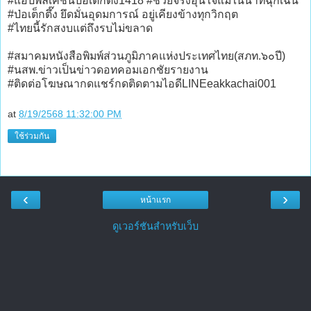
#แอปพลิเคชันป่อเต็กตึ๊ง1418 #ช่วยจริงอุ่นใจแม้ในนาทีฉุกเฉิน
#ป่อเต็กตึ๊ง ยึดมั่นอุดมการณ์ อยู่เคียงข้างทุกวิกฤต
#ไทยนี้รักสงบแต่ถึงรบไม่ขลาด
#สมาคมหนังสือพิมพ์ส่วนภูมิภาคแห่งประเทศไทย(สภท.๖๐ปี)
#นสพ.ข่าวเป็นข่าวดอทคอมเอกชัยรายงาน
#ติดต่อโฆษณากดแชร์กดติดตามไอดีLINEeakkachai001
at
8/19/2568 11:32:00 PM
ใช้ร่วมกัน
‹
›
หน้าแรก
ดูเวอร์ชันสำหรับเว็บ