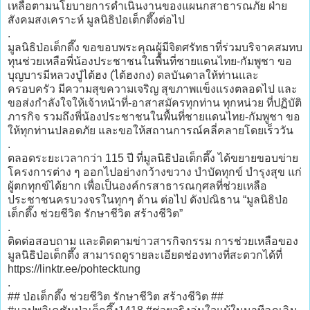
เหลือตามนโยบายการดำเนินงานของแผนกสาธารณภัย ฝ่าย
สังคมสงเคราะห์ มูลนิธิป่อเต็กตึ๊งต่อไป
.
มูลนิธิป่อเต็กตึ๊ง ขอขอบพระคุณผู้มีจิตศรัทธาที่ร่วมบริจาคสมทบ
ทุนช่วยเหลือพี่น้องประชาชนในพื้นที่ชายแดนไทย-กัมพูชา ขอ
บุญบารมีหลวงปู่ไต้ฮง (ไต้ฮงกง) ดลบันดาลให้ท่านและ
ครอบครัว มีความสุขความเจริญ สุขภาพแข็งแรงตลอดไป และ
ขอส่งกำลังใจให้เจ้าหน้าที่-อาสาสมัครทุกท่าน ทุกหน่วย ที่ปฏิบัติ
ภารกิจ รวมถึงพี่น้องประชาชนในพื้นที่ชายแดนไทย-กัมพูชา ขอ
ให้ทุกท่านปลอดภัย และขอให้สถานการณ์คลี่คลายโดยเร็ววัน
.
ตลอดระยะเวลากว่า 115 ปี ที่มูลนิธิป่อเต็กตึ๊ง ได้ขยายขอบข่าย
โครงการต่าง ๆ ออกไปอย่างกว้างขวาง บำบัดทุกข์ บำรุงสุข แก่
ผู้ตกทุกข์ได้ยาก เพื่อเป็นองค์กรสาธารณกุศลที่ช่วยเหลือ
ประชาชนครบวงจรในทุกๆ ด้าน ต่อไป ดังปณิธาน “มูลนิธิป่อ
เต็กตึ๊ง ช่วยชีวิต รักษาชีวิต สร้างชีวิต”
.
ติดต่อสอบถาม และติดตามข่าวสารกิจกรรม การช่วยเหลือของ
มูลนิธิป่อเต็กตึ๊ง สามารถดูรายละเอียดช่องทางที่สะดวกได้ที่
https://linktr.ee/pohtecktung
.
## ป่อเต็กตึ๊ง ช่วยชีวิต รักษาชีวิต สร้างชีวิต ##