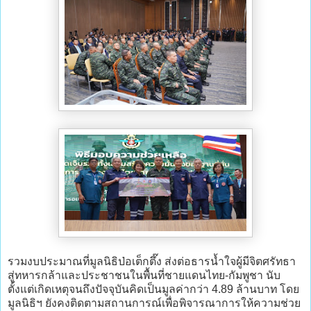
รวมงบประมาณที่มูลนิธิป่อเต็กตึ๊ง ส่งต่อธารน้ำใจผู้มีจิตศรัทธา
สู่ทหารกล้าและประชาชนในพื้นที่ชายแดนไทย-กัมพูชา นับ
ตั้งแต่เกิดเหตุจนถึงปัจจุบันคิดเป็นมูลค่ากว่า 4.89 ล้านบาท โดย
มูลนิธิฯ ยังคงติดตามสถานการณ์เพื่อพิจารณาการให้ความช่วย