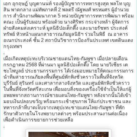
เอก อุกฤษฎ์ บุญตานนท์ รองผู้บัญชาการทหารสูงสุด พลโท บุญ
สิน พาดกลาง แม่ทัพภาคที่ 2 พลตรี ณัฐพงศ์ พรหมศร ผู้อำนวย
การ สำนักงานพัฒนาภาค 5 หน่วยบัญชาการทหารพัฒนา พร้อม
คณะ เป็นผู้รับมอบ พร้อมด้วย นางศิริพร กระจ่างหล้า ผู้จัดการ
ฝ่ายสังคมสงเคราะห์ มูลนิธิป่อเต็กตึ๊ง และนายรัชพร ประสงค์
ทรัพย์ หัวหน้าแผนกสาธารณภัยมูลนิธิฯ ร่วมในพิธี ณ อาคาร
อเนกประสงค์ ชั้น 2 สถาบันวิชาการป้องกันประเทศ เขตดินแดง
กรุงเทพฯ
.
เมื่อเกิดเหตุปะทะบริเวณชายแดนไทย-กัมพูชา เมื่อปลายเดือน
กรกฎาคม 2568 ที่ผ่านมา มูลนิธิป่อเต็กตึ๊ง โดย นายวิเชียร เต
ชะไพบูลย์ ประธานกรรมการ ได้เร่งมอบหมายให้คณะกรรมการ
นำทีมสาธารณภัยลงพื้นที่ศูนย์พักพิงชั่วคราวในพื้นที่จังหวัด
บุรีรัมย์ สุรินทร์ และศาลากลางจังหวัด และศูนย์พักพิงชั่วคราว
ในพื้นที่จังหวัดศรีสะเกษ เพื่อมอบสิ่งของเครื่องใช้จำเป็นให้แก่ผู้
อพยพจากสถานการณ์ชายแดนไทย-กัมพูชา หลังจากนั้นได้เข้า
มอบเงินปลอบขวัญ พร้อมกระเช้าสุขภาพ ให้แก่ประชาชน และ
ทหารกล้าที่บาดเจ็บจากเหตุปะทะชายแดนไทย-กัมพูชา ที่พัก
รักษาตัวภายในโรงพยาบาลต่างๆ พร้อมประสานงานต่อเนื่อง
เพื่อดำเนินการขยายการช่วยเหลือ
.