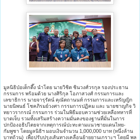
มูลนิธิป่อเต็กตึ๊ง นำโดย นายวิชิต ชินวงศ์วรกุล รองประธาน
กรรมการ พร้อมด้วย นางศิริกุล โอภาสวงศ์ กรรมการและ
เลขาธิการ นายจารุรัตน์ คุณัตถานนท์ กรรมการและเหรัญญิก
นายนิพนธ์ โชคภิรมย์วงศา กรรมการปฏิคม และ นายชาญกิจ วิ
ทยาวรากรณ์ กรรมการ ร่วมในพิธีมอบความช่วยเหลือทหารที่
บาดเจ็บ รวมทั้งเสริมสร้างความมั่นคงของฐานที่มั่นในการ
ปกป้องอธิปไตยจากเหตุการณ์ปะทะตามแนวชายแดนไทย-
กัมพูชา โดยมูลนิธิฯ มอบเงินจำนวน 1,000,000 บาท (หนึ่งล้าน
บาทถ้วน) เพื่อปรับปรุงเส้นทางเคลื่อนย้ายยานเกราะฯ โดยมี พล