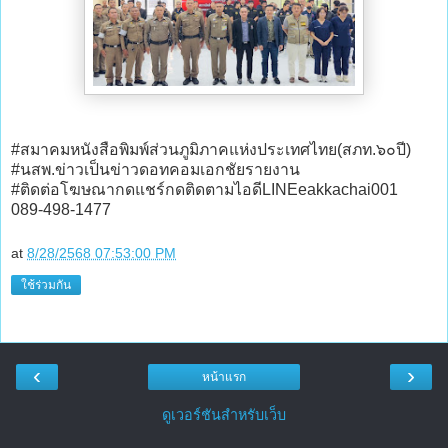
#สมาคมหนังสือพิมพ์ส่วนภูมิภาคแห่งประเทศไทย(สภท.๖๐ปี)
#นสพ.ข่าวเป็นข่าวดอทคอมเอกชัยรายงาน
#ติดต่อโฆษณากดแชร์กดติดตามไอดีLINEeakkachai001
089-498-1477
at
8/28/2568 07:53:00 PM
ใช้ร่วมกัน
‹
›
หน้าแรก
ดูเวอร์ชันสำหรับเว็บ