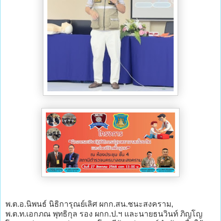
พ.ต.อ.นิพนธ์ นิธิการุณย์เลิศ ผกก.สน.ชนะสงคราม,
พ.ต.ท.เอกภณ พุทธิกุล รอง ผกก.ป.ฯ และนายธนวินท์ ภิญโญ