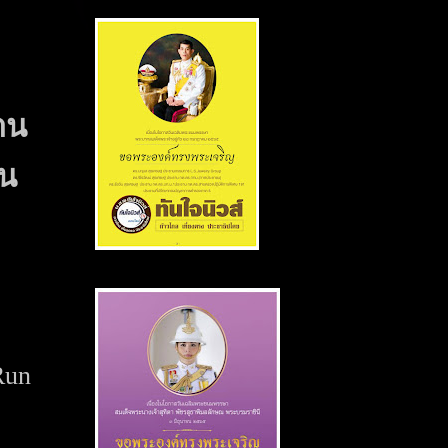
าน
ิน
Run