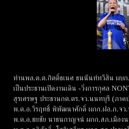
ท่านพล.ต.ต.กิตติ์ธเนศ ธนนันท์ทวีสิน ผบ
เป็นประธานเปิดงานเดิน -วิ่งการกุศล
สุรเศรษฐ ประธานกต.ตร.จว.นนทบุรี (ภาค
พ.ต.อ.วีรฤทธิ์ พิพัฒนาศักดิ์ ผกก.ฝอ.ภ.จว.
พ.ต.อ.ชยชัย นาธนกาญจน์ ผกก.สภ.เมืองนน