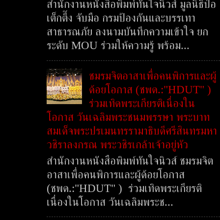
สำนักงานหนังสือพิมพ์ทันใจนิวส์ มูลนิธิป่อ
เต็กตึ๊ง จับมือ กรมป้องกันและบรรเทา
สาธารณภัย ลงนามบันทึกความเข้าใจ ยก
ระดับ MOU ร่วมให้ความรู้ พร้อม...
ชมรมจิตอาสาเพื่อคนพิการและผู้
ด้อยโอกาส (ชพด.:"HDUT" )
ร่วมเทิดพระเกียรติเนื่องใน
โอกาส วันเฉลิมพระชนมพรรษา พระบาท
สมเด็จพระปรเมนทรรามาธิบดีศรีสินทรมหา
วชิราลงกรณ พระวชิรเกล้าเจ้าอยู่หัว
สำนักงานหนังสือพิมพ์ทันใจนิวส์ ชมรมจิต
อาสาเพื่อคนพิการและผู้ด้อยโอกาส
(ชพด.:"HDUT" ) ร่วมเทิดพระเกียรติ
เนื่องในโอกาส วันเฉลิมพระช...