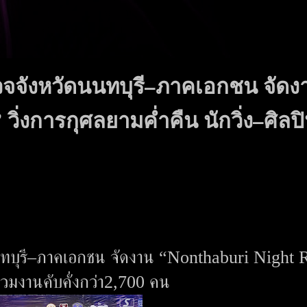
วจจังหวัดนนทบุรี–ภาคเอกชน จัดง
ิ่งการกุศลยามค่ำคืน นักวิ่ง–ศิลป
นนทบุรี–ภาคเอกชน จัดงาน “Nonthaburi Night 
นร่วมงานคับคั่งกว่า2,700 คน