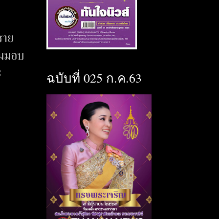
ราย
อมมอบ
ะ
ฉบับที่ 025 ก.ค.63