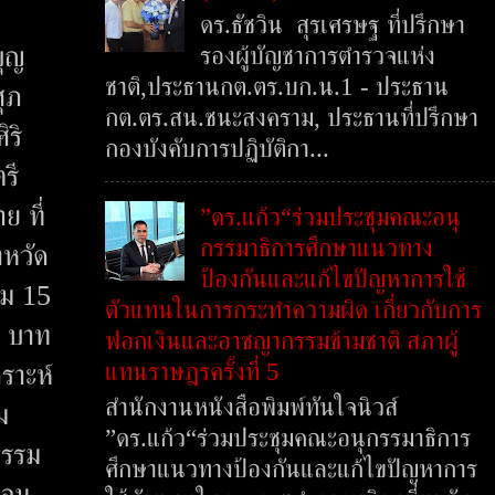
ดร.ธัชวิน สุรเศรษฐ ที่ปรึกษา
รองผู้บัญชาการตำรวจแห่ง
บุญ
ชาติ,ประธานกต.ตร.บก.น.1 - ประธาน
ุภ
กต.ตร.สน.ชนะสงคราม, ประธานที่ปรึกษา
ริ
กองบังคับการปฏิบัติกา...
รี
ย ที่
”ดร.แก้ว“ร่วมประชุมคณะอนุ
กรรมาธิการศึกษาแนวทาง
งหวัด
ป้องกันและแก้ไขปัญหาการใช้
วม 15
ตัวแทนในการกระทำความผิด เกี่ยวกับการ
0 บาท
ฟอกเงินและอาชญากรรมข้ามชาติ สภาผู้
แทนราษฎรครั้งที่ 5
ราะห์
สำนักงานหนังสือพิมพ์ทันใจนิวส์
ม
”ดร.แก้ว“ร่วมประชุมคณะอนุกรรมาธิการ
กรรม
ศึกษาแนวทางป้องกันและแก้ไขปัญหาการ
้อม