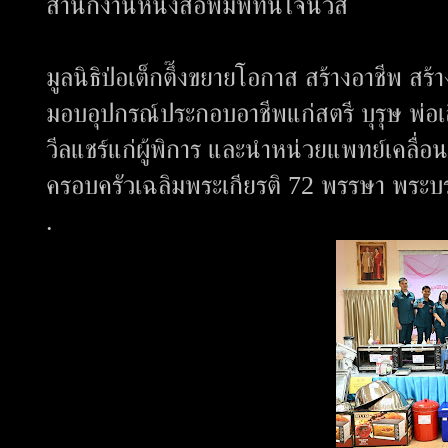
สำนักงานหนังสือพิมพ์ทันใจนิวส์
มูลนิธิป่อเต็กตึ๊งขยายโอกาส สร้างอาชีพ สร้
มอบอุปกรณ์ประกอบอาชีพแก่สตรี บุรุษ พ่อเล
วีลแชร์แก่ผู้พิการ และนำหน่วยแพทย์เคลื่อน
ครอบครัวเฉลิมพระเกียรติ 72 พรรษา พระบร
.