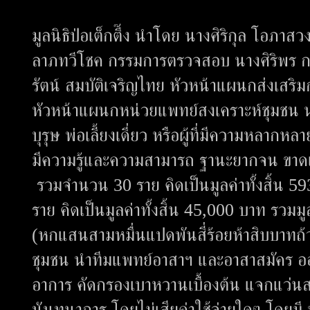
มูลนิธิป่อเต็กตึ๊ง นำโดย นางศิริกุล โอภา
ลาภทวีโชค กรรมการตรวจสอบ นางศิริพร กระ
รัตน์ สมบัติเจริญไทย หัวหน้าแผนกส่งเสริ
หัวหน้าแผนกหน่วยแพทย์สงเคราะห์ชุมชน นำ
บุรุษ พ่อเลี้ยงเดี่ยว หรือผู้ที่มีความหลากห
มีความรู้และความสามารถ ฐานะยากจน ขาด
รวมจำนวน 30 ราย คิดเป็นมูลค่าทั้งสิ้น 5
ราย คิดเป็นมูลค่าทั้งสิ้น 45,000 บาท รวมมูล
(หกแสนสามหมื่นแปดพันสี่ร้อยห้าสิบบาทถ้ว
ชุมชน นำทีมแพทย์อาสาฯ และอาสาสมัคร ออ
อาการ คัดกรองเบาหวานเบื้องต้น แจกแว่น
นันทนาการ โดยไม่เสียค่าใช้จ่ายใดๆ โดยมี 