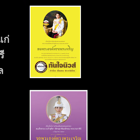
แก่
ี
ล