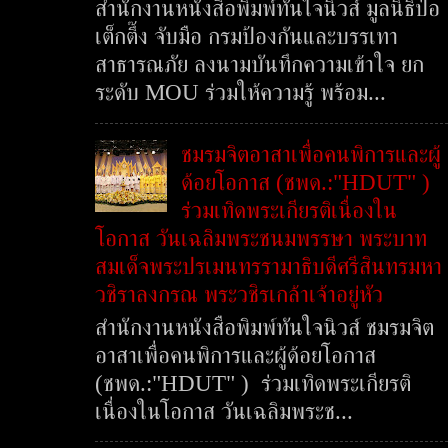
สำนักงานหนังสือพิมพ์ทันใจนิวส์ มูลนิธิป่อ
เต็กตึ๊ง จับมือ กรมป้องกันและบรรเทา
สาธารณภัย ลงนามบันทึกความเข้าใจ ยก
ระดับ MOU ร่วมให้ความรู้ พร้อม...
ชมรมจิตอาสาเพื่อคนพิการและผู้
ด้อยโอกาส (ชพด.:"HDUT" )
ร่วมเทิดพระเกียรติเนื่องใน
โอกาส วันเฉลิมพระชนมพรรษา พระบาท
สมเด็จพระปรเมนทรรามาธิบดีศรีสินทรมหา
วชิราลงกรณ พระวชิรเกล้าเจ้าอยู่หัว
สำนักงานหนังสือพิมพ์ทันใจนิวส์ ชมรมจิต
อาสาเพื่อคนพิการและผู้ด้อยโอกาส
(ชพด.:"HDUT" ) ร่วมเทิดพระเกียรติ
เนื่องในโอกาส วันเฉลิมพระช...