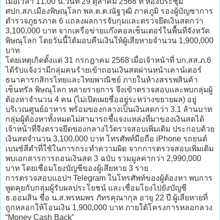
เมื่อเวลา 11.00 น.วันที่ 29 ตุลาคม 2568 ที่ ห้องประชุม
ศปก.สภ.เมืองพิษณุโลก พล.ต.ต.ณัฐวุฒิ ภาคภูมิ รองผู้บัญชาการ
ตำรวจภูธรภาค 6 แถลงผลการจับกุมและตรวจยึดเงินสดกว่า
3,100,000 บาท จากเครือข่ายแก๊งคอลเซ็นเตอร์ในพื้นที่จังหวัด
พิษณุโลก โดยวันนี้ได้มอบคืนเงินให้ผู้เสียหายจำนวน 1,900,000
บาท
โดยเหตุเกิดตั้งแต่ 31 กรกฎาคม 2568 เมื่อเจ้าหน้าที่ บก.สส.ภ.6
ได้รับแจ้งว่ามีกลุ่มคนร้ายเข้าถอนเงินสดผ่านหน้าเคาน์เตอร์
ธนาคารกสิกรไทยและไทยพาณิชย์ ภายในห้างสรรพสินค้า
เซ็นทรัล พิษณุโลก หลายรายการ จึงเข้าตรวจสอบและพบกลุ่มผู้
ต้องหาจำนวน 4 คน (ไม่เปิดเผยชื่ออยู่ระหว่างขยายผล) อยู่
บริเวณศูนย์อาหาร พร้อมของกลางเป็นเงินสดกว่า 3.1 ล้านบาท
กลุ่มผู้ต้องหาทั้งหมดไม่สามารถชี้แจงแหล่งที่มาของเงินสดได้
เจ้าหน้าที่จึงตรวจยึดของกลางไว้ตรวจสอบเพิ่มเติม ประกอบด้วย
เงินสดจำนวน 3,100,000 บาท โทรศัพท์มือถือ iPhone รถยนต์
เบนซ์สีดำที่ใช้ในการกระทำความผิด จากการตรวจสอบเพิ่มเติม
พบเอกสารการถอนเงินสด 3 ฉบับ รวมมูลค่ากว่า 2,990,000
บาท โดยเชื่อมโยงบัญชีของผู้เสียหาย 3 ราย
การตรวจสอบแอปฯ Telegram ในโทรศัพท์ของผู้ต้องหา พบการ
พูดคุยกับกลุ่มผู้รับผลประโยชน์ และเชื่อมโยงไปยังบัญชี
ธ.ออมสิน ชื่อ น.ส.พรหมพร ภัทรคุณากุล อายุ 22 ปี ผู้เสียหายที่
ถูกหลอกให้โอนเงิน 1,900,000 บาท ภายใต้โครงการหลอกลวง
“Money Cash Back”