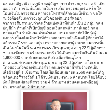
พล.ต.ต.ณัฐวุฒิ ภาคภูมิ รองผู้บัญชาการตำรวจภูธรภาค 6 เปิด
เผยว่า ตำรวจไม่มีนโยบายในการเรียกตรวจสอบเงิน หรือ ให้
โอนเงินไปตรวจสอบ หากเจอโทรศัพท์ลักษณะนี้เข้ามา ขอให้
ระวังต้องสังเกตว่าจะถูกแก๊งคอลเซ็นเตอร์หลอก
จากการสืบสวนพบว่าคนร้ายแบ่งหน้าที่กันทำเป็น 2 กลุ่ม กลุ่ม
บัญชีม้า ทำหน้าที่เปิดบัญชี ถอนเงินสดหน้าเคาน์เตอร์ กลุ่ม
ควบคุมเงิน รับเงินสด จ่ายค่าตอบแทน และส่งต่อให้กลุ่มผู้
บงการ เบื้องต้นเจ้าหน้าที่ตำรวจสามารถดำเนินคดีผู้ต้องหาได้
แล้วรวม 7 ราย และอยู่ระหว่างขยายผลหาผู้ร่วมขบวนการเพิ่ม
เติม โดยในวันนี้ น.ส.พรหมพร ภัทรคุณากุล อายุ 22 ปี ผู้เสียหาย
ชาว จ.เชียงราย พร้อมครอบครัว ได้เดินทางมารับเงินคืนจำนวน
1,900,000 บาท ด้วยตนเอง ที่ สภ.เมืองพิษณุโลก
ด้าน น.ส.พรหมพร ภัทรคุณากุล อายุ 22 ปี ผู้เสียหาย ได้เล่ากล
โกงของแก๊งคอลเซ็นเตอร์ว่า ตนเองทำอาชีพรับจ้างตัดเย็บ
เสื้อผ้าอยู่ที่ จ.เชียงราย โดยเมื่อเดือนเมษายน 2568 ตนเองได้ถู
กล็อตเตอรี่รางวัลที่ 1 ได้รับเงินประมาณ 6 ล้านบาท โดยได้แบ่ง
เงินให้พ่อแม่และพี่สาว รวม 4 ล้านบาท ส่วนตนเองเหลืออยู่
ประมาณเกือบ 2 ล้านบาท