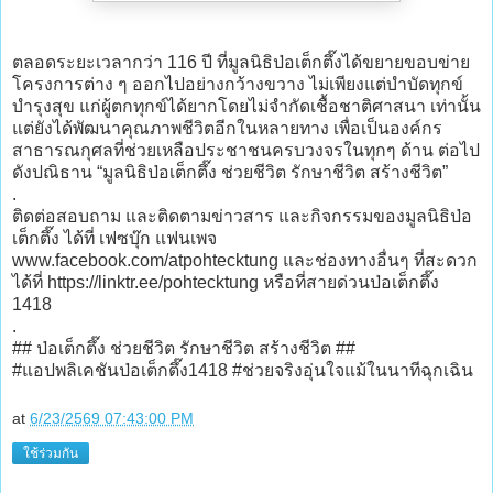
ตลอดระยะเวลากว่า 116 ปี ที่มูลนิธิป่อเต็กตึ๊งได้ขยายขอบข่าย
โครงการต่าง ๆ ออกไปอย่างกว้างขวาง ไม่เพียงแต่บำบัดทุกข์
บำรุงสุข แก่ผู้ตกทุกข์ได้ยากโดยไม่จำกัดเชื้อชาติศาสนา เท่านั้น
แต่ยังได้พัฒนาคุณภาพชีวิตอีกในหลายทาง เพื่อเป็นองค์กร
สาธารณกุศลที่ช่วยเหลือประชาชนครบวงจรในทุกๆ ด้าน ต่อไป
ดังปณิธาน “มูลนิธิป่อเต็กตึ๊ง ช่วยชีวิต รักษาชีวิต สร้างชีวิต”
.
ติดต่อสอบถาม และติดตามข่าวสาร และกิจกรรมของมูลนิธิป่อ
เต็กตึ๊ง ได้ที่ เฟซบุ๊ก แฟนเพจ
www.facebook.com/atpohtecktung และช่องทางอื่นๆ ที่สะดวก
ได้ที่ https://linktr.ee/pohtecktung หรือที่สายด่วนป่อเต็กตึ๊ง
1418
.
## ป่อเต็กตึ๊ง ช่วยชีวิต รักษาชีวิต สร้างชีวิต ##
#แอปพลิเคชันป่อเต็กตึ๊ง1418 #ช่วยจริงอุ่นใจแม้ในนาทีฉุกเฉิน
at
6/23/2569 07:43:00 PM
ใช้ร่วมกัน