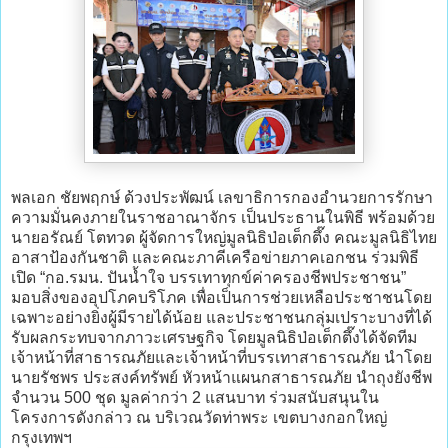
พลเอก ชัยพฤกษ์ ด้วงประพัฒน์ เลขาธิการกองอำนวยการรักษา
ความมั่นคงภายในราชอาณาจักร เป็นประธานในพิธี พร้อมด้วย
นายอรัณย์ โตทวด ผู้จัดการใหญ่มูลนิธิป่อเต็กตึ๊ง คณะมูลนิธิไทย
อาสาป้องกันชาติ และคณะภาคีเครือข่ายภาคเอกชน ร่วมพิธี
เปิด “กอ.รมน. ปันน้ำใจ บรรเทาทุกข์ค่าครองชีพประชาชน”
มอบสิ่งของอุปโภคบริโภค เพื่อเป็นการช่วยเหลือประชาชนโดย
เฉพาะอย่างยิ่งผู้มีรายได้น้อย และประชาชนกลุ่มเปราะบางที่ได้
รับผลกระทบจากภาวะเศรษฐกิจ โดยมูลนิธิป่อเต็กตึ๊งได้จัดทีม
เจ้าหน้าที่สาธารณภัยและเจ้าหน้าที่บรรเทาสาธารณภัย นำโดย
นายรัชพร ประสงค์ทรัพย์ หัวหน้าแผนกสาธารณภัย นำถุงยังชีพ
จำนวน 500 ชุด มูลค่ากว่า 2 แสนบาท ร่วมสนับสนุนใน
โครงการดังกล่าว ณ บริเวณวัดท่าพระ เขตบางกอกใหญ่
กรุงเทพฯ