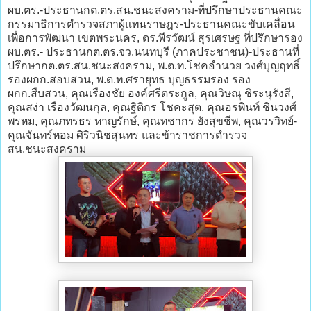
ผบ.ตร.-ประธานกต.ตร.สน.ชนะสงคราม-ที่ปรึกษาประธานคณะ
กรรมาธิการตำรวจสภาผู้แทนราษฎร-ประธานคณะขับเคลื่อน
เพื่อการพัฒนา เขตพระนคร, ดร.พีรวัฒน์ สุรเศรษฐ ที่ปรึกษารอง
ผบ.ตร.- ประธานกต.ตร.จว.นนทบุรี (ภาคประชาชน)-ประธานที่
ปรึกษากต.ตร.สน.ชนะสงคราม, พ.ต.ท.โชคอำนวย วงศ์บุญฤทธิ์
รองผกก.สอบสวน, พ.ต.ท.ศรายุทธ บุญธรรมรอง รอง
ผกก.สืบสวน, คุณเรืองชัย องค์ศรีตระกูล, คุณวิษณุ ชิระนุรังสี,
คุณสง่า เรืองวัฒนกุล, คุณฐิติกร โชคะสุต, คุณอรพินท์ ชินวงศ์
พรหม, คุณภทรธร หาญรักษ์, คุณทชากร ยังสุขชีพ, คุณวรวิทย์-
คุณจันทร์หอม ศิริวนิชสุนทร และข้าราชการตำรวจ
สน.ชนะสงคราม