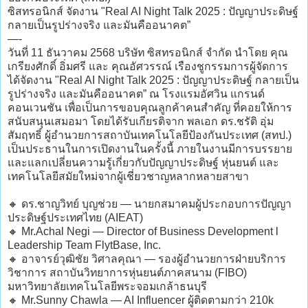
ซิสทรอนิกส์ จัดงาน "Real AI Night Talk 2025 : ปัญญาประดิษฐ์
กลายเป็นรูปร่างจริง และมันคืออนาคต”
—-
วันที่ 11 ธันวาคม 2568 บริษัท ซิสทรอนิกส์ จำกัด นำโดย คุณ
เกรียงศักดิ์ อิ่มศรี และ คุณอัศวรรณ์ เรืองชูกรรมการผู้จัดการ
ได้จัดงาน "Real AI Night Talk 2025 : ปัญญาประดิษฐ์ กลายเป็น
รูปร่างจริง และมันคืออนาคต” ณ โรงแรมอัศวิน แกรนด์
คอนเวนชัน เพื่อเป็นการขอบคุณลูกค้าคนสำคัญ ที่คอยให้การ
สนับสนุนเสมอมา โดยได้รับเกียรติจาก พลเอก ดร.ชรัติ อุ่ม
สัมฤทธิ์ ผู้อำนวยการสถาบันเทคโนโลยีป้องกันประเทศ (สทป.)
เป็นประธานในการเปิดงานในครั้งนี้ ภายในงานมีการบรรยาย
และแลกเปลี่ยนความรู้เกี่ยวกับปัญญาประดิษฐ์ หุ่นยนต์ และ
เทคโนโลยีสมัยใหม่จากผู้เชี่ยวชาญหลากหลายสาขา
🔸 ดร.ชาญวิทย์ บุญช่วย — นายกสมาคมผู้ประกอบการปัญญา
ประดิษฐ์ประเทศไทย (AIEAT)
🔸 Mr.Achal Negi — Director of Business Development l
Leadership Team FlytBase, Inc.
🔸 อาจารย์วุฒิชัย วิศาลคุณา — รองผู้อำนวยการฝ่ายบริการ
วิชาการ สถาบันวิทยาการหุ่นยนต์ภาคสนาม (FIBO)
มหาวิทยาลัยเทคโนโลยีพระจอมเกล้าธนบุรี
🔸 Mr.Sunny Chawla — AI Influencer ผู้ติดตามกว่า 210k