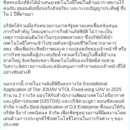
ซิสทรอนิกส์ยังได้นำเสนอเทคโนโลยีใหม่ในด้านอากาศยานไร้
คนขับ หุ่นยนต์เสมือนจริงอัจฉริยะ และระบบปัญญาประดิษฐ์ ซึ่ง
ใน 1 ปีที่ผ่านมา
บริษัทได้ร่วมมือกับหน่วยงานภาครัฐหลายแห่งเพื่อสนับสนุน
ภารกิจสำคัญ โดยเฉพาะภารกิจด้านภัยพิบัติ ไม่ว่าจะเป็น
เหตุการณ์แผ่นดินไหวในกรุงเทพมหานคร ซึ่งบริษัทได้นำ
เทคโนโลยีโดรนเข้าไปช่วยค้นหาผู้รอดชีวิตในซากอาคาร
สตง. เพื่อเพิ่มประสิทธิภาพและความปลอดภัยของเจ้าหน้าที่ หรือ
ภารกิจช่วยเหลือผู้ประสบภัยน้ำท่วมครั้งใหญ่ในพื้นที่อำเภอ
หาดใหญ่ จังหวัดสงขลา ที่เทคโนโลยีของบริษัทมีส่วนช่วย
วิเคราะห์สถานการณ์และสนับสนุนการทำงานของเจ้าหน้าที่ได้
อย่างทันท่วงที
นอกจากนี้ ภายในงานยังมีพิธีมอบรางวัล Exceptional
Application of The JOUAV VTOL Fixed-wing UAV in 2025
จำนวน 2 รางวัล มอบให้กับสำนักงานพัฒนาเทคโนโลยีอวกาศ
และภูมิสารสนเทศ (GISTDA) และบริษัท อะยูยา คอนซัลแตนท์
จำกัด รวมถึง Best Application of DJI Enterprise ซึ่งมอบให้กับ
บริษัท จีอาร์ เทคนิคอล จำกัด เพื่อเชิดชูหน่วยงานที่มีผลงานโดด
เด่นด้านการประยุกต์ใช้เทคโนโลยีโดรนในภารกิจต่าง ๆ ของ
ประเทศ