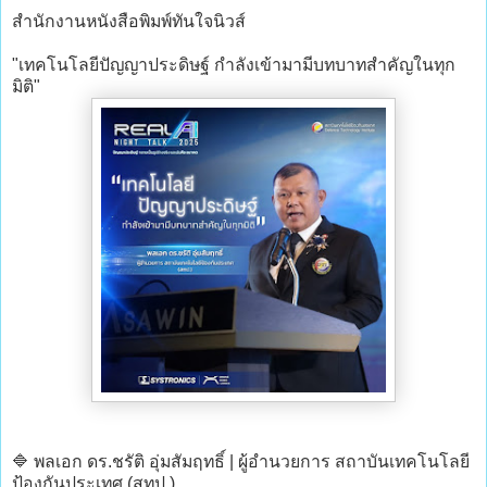
สำนักงานหนังสือพิมพ์ทันใจนิวส์
"เทคโนโลยีปัญญาประดิษฐ์ กำลังเข้ามามีบทบาทสำคัญในทุก
มิติ"
🔷 พลเอก ดร.ชรัติ อุ่มสัมฤทธิ์ | ผู้อำนวยการ สถาบันเทคโนโลยี
ป้องกันประเทศ (สทป.)