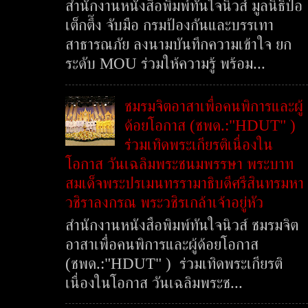
สำนักงานหนังสือพิมพ์ทันใจนิวส์ มูลนิธิป่อ
เต็กตึ๊ง จับมือ กรมป้องกันและบรรเทา
สาธารณภัย ลงนามบันทึกความเข้าใจ ยก
ระดับ MOU ร่วมให้ความรู้ พร้อม...
ชมรมจิตอาสาเพื่อคนพิการและผู้
ด้อยโอกาส (ชพด.:"HDUT" )
ร่วมเทิดพระเกียรติเนื่องใน
โอกาส วันเฉลิมพระชนมพรรษา พระบาท
สมเด็จพระปรเมนทรรามาธิบดีศรีสินทรมหา
วชิราลงกรณ พระวชิรเกล้าเจ้าอยู่หัว
สำนักงานหนังสือพิมพ์ทันใจนิวส์ ชมรมจิต
อาสาเพื่อคนพิการและผู้ด้อยโอกาส
(ชพด.:"HDUT" ) ร่วมเทิดพระเกียรติ
เนื่องในโอกาส วันเฉลิมพระช...