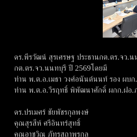
ดร.พีรวัฒน์ สุรเศรษฐ ประธานกต.ตร.จว.น
กต.ตร.จว.นนทบุรี ปี 2569โดยมี
ท่าน พ.ต.อ.เมธา วงศ์อนันต์นนท์ รอง ผบก
ท่าน พ.ต.อ.วีรฤทธิ์ พิพัฒนาศักดิ์ ผกก.ฝ
ดร.ปรเมศร์ ชัยพัชรกุลพงษ์
คุณสุรสีห์ ศรีอินทร์สุทธิ์
คุณอาชวิณ ภัทรสถาพรกุล