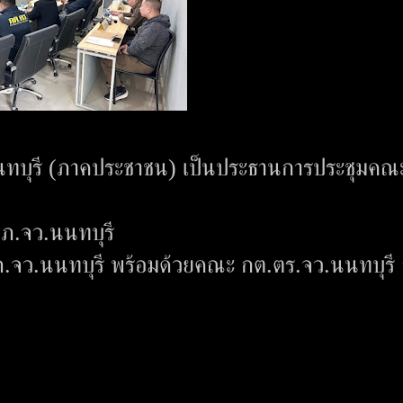
นทบุรี (ภาคประชาชน) เป็นประธานการประชุมคณ
.ภ.จว.นนทบุรี
อ.ภ.จว.นนทบุรี พร้อมด้วยคณะ กต.ตร.จว.นนทบุรี 