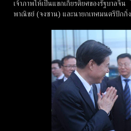
เจ้าภาพให้เป็นแขกเกียรติยศของรัฐบาลจีน 
พาณิชย์ (จงซาน) และนายกเทศมนตรีปักกิ่ง 