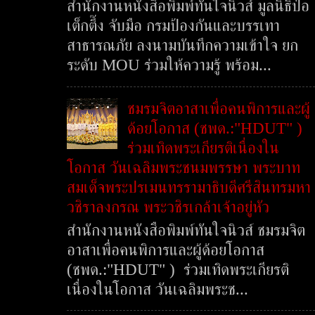
สำนักงานหนังสือพิมพ์ทันใจนิวส์ มูลนิธิป่อ
เต็กตึ๊ง จับมือ กรมป้องกันและบรรเทา
สาธารณภัย ลงนามบันทึกความเข้าใจ ยก
ระดับ MOU ร่วมให้ความรู้ พร้อม...
ชมรมจิตอาสาเพื่อคนพิการและผู้
ด้อยโอกาส (ชพด.:"HDUT" )
ร่วมเทิดพระเกียรติเนื่องใน
โอกาส วันเฉลิมพระชนมพรรษา พระบาท
สมเด็จพระปรเมนทรรามาธิบดีศรีสินทรมหา
วชิราลงกรณ พระวชิรเกล้าเจ้าอยู่หัว
สำนักงานหนังสือพิมพ์ทันใจนิวส์ ชมรมจิต
อาสาเพื่อคนพิการและผู้ด้อยโอกาส
(ชพด.:"HDUT" ) ร่วมเทิดพระเกียรติ
เนื่องในโอกาส วันเฉลิมพระช...