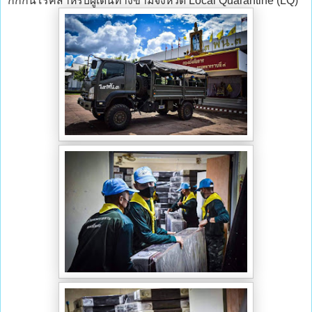
กักกันโรคสำหรับผู้เดินทางข้ามจังหวัด Local Quarantine (LQ)