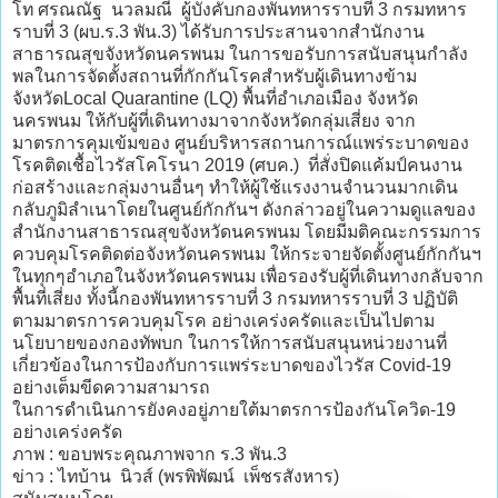
โท ศรณณัฐ นวลมณี ผู้บังคับกองพันทหารราบที่ 3 กรมทหาร
ราบที่ 3 (ผบ.ร.3 พัน.3) ได้รับการประสานจากสำนักงาน
สาธารณสุขจังหวัดนครพนม ในการขอรับการสนับสนุนกำลัง
พลในการจัดตั้งสถานที่กักกันโรคสำหรับผู้เดินทางข้าม
จังหวัดLocal Quarantine (LQ) พื้นที่อำเภอเมือง จังหวัด
นครพนม ให้กับผู้ที่เดินทางมาจากจังหวัดกลุ่มเสี่ยง จาก
มาตรการคุมเข้มของ ศูนย์บริหารสถานการณ์แพร่ระบาดของ
โรคติดเชื้อไวรัสโคโรนา 2019 (ศบค.) ที่สั่งปิดแค้มป์คนงาน
ก่อสร้างและกลุ่มงานอื่นๆ ทำให้ผู้ใช้แรงงานจำนวนมากเดิน
กลับภูมิลำเนาโดยในศูนย์กักกันฯ ดังกล่าวอยู่ในความดูแลของ
สำนักงานสาธารณสุขจังหวัดนครพนม โดยมีมติคณะกรรมการ
ควบคุมโรคติดต่อจังหวัดนครพนม ให้กระจายจัดตั้งศูนย์กักกันฯ
ในทุกๆอำเภอในจังหวัดนครพนม เพื่อรองรับผู้ที่เดินทางกลับจาก
พื้นที่เสี่ยง ทั้งนี้กองพันทหารราบที่ 3 กรมทหารราบที่ 3 ปฏิบัติ
ตามมาตรการควบคุมโรค อย่างเคร่งครัดและเป็นไปตาม
นโยบายของกองทัพบก ในการให้การสนับสนุนหน่วยงานที่
เกี่ยวข้องในการป้องกับการแพร่ระบาดของไวรัส Covid-19
อย่างเต็มขีดความสามารถ
ในการดำเนินการยังคงอยู่ภายใต้มาตรการป้องกันโควิด-19
อย่างเคร่งครัด
ภาพ : ขอบพระคุณภาพจาก ร.3 พัน.3
ข่าว : ไทบ้าน นิวส์ (พรพิพัฒน์ เพ็ชรสังหาร)