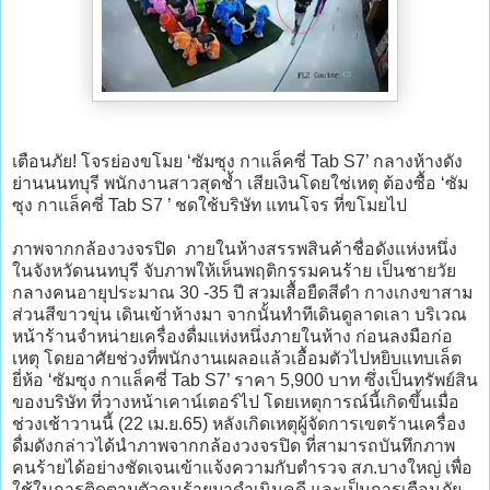
เตือนภัย! โจรย่องขโมย ‘ซัมซุง กาแล็คซี่ Tab S7’ กลางห้างดัง
ย่านนนทบุรี พนักงานสาวสุดช้ำ เสียเงินโดยใช่เหตุ ต้องซื้อ ‘ซัม
ซุง กาแล็คซี่ Tab S7 ’ ชดใช้บริษัท แทนโจร ที่ขโมยไป
ภาพจากกล้องวงจรปิด ภายในห้างสรรพสินค้าชื่อดังแห่งหนึ่ง
ในจังหวัดนนทบุรี จับภาพให้เห็นพฤติกรรมคนร้าย เป็นชายวัย
กลางคนอายุประมาณ 30 -35 ปี สวมเสื้อยืดสีดำ กางเกงขาสาม
ส่วนสีขาวขุ่น เดินเข้าห้างมา จากนั้นทำทีเดินดูลาดเลา บริเวณ
หน้าร้านจำหน่ายเครื่องดื่มแห่งหนึ่งภายในห้าง ก่อนลงมือก่อ
เหตุ โดยอาศัยช่วงที่พนักงานเผลอแล้วเอื้อมตัวไปหยิบแทบเล็ต
ยี่ห้อ ‘ซัมซุง กาแล็คซี่ Tab S7’ ราคา 5,900 บาท ซึ่งเป็นทรัพย์สิน
ของบริษัท ที่วางหน้าเคาน์เตอร์ไป โดยเหตุการณ์นี้เกิดขึ้นเมื่อ
ช่วงเช้าวานนี้ (22 เม.ย.65) หลังเกิดเหตุผู้จัดการเขตร้านเครื่อง
ดื่มดังกล่าวได้นำภาพจากกล้องวงจรปิด ที่สามารถบันทึกภาพ
คนร้ายได้อย่างชัดเจนเข้าแจ้งความกับตำรวจ สภ.บางใหญ่ เพื่อ
ใช้ในการติดตามตัวคนร้ายมาดำเนินคดี และเป็นการเตือนภัย