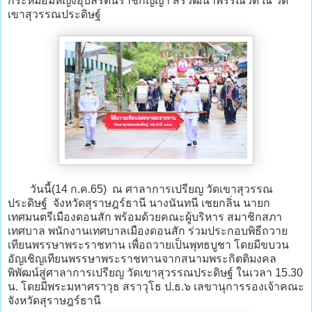
กระหม่อมหญิงอุบลรัตนราชกัญญา สิริวัฒนาพรรณวดี ณ วัด
เขาสุวรรณประดิษฐ์
วันนี้(14 ก.ค.65) ณ ศาลาการเปรียญ วัดเขาสุวรรณ
ประดิษฐ์ จังหวัดสุราษฎร์ธานี นางนันทนี เชยกลิ่น นายก
เทศมนตรีเมืองดอนสัก พร้อมด้วยคณะผู้บริหาร สมาชิกสภา
เทศบาล พนักงานเทศบาลเมืองดอนสัก ร่วมประกอบพิธีถวาย
เทียนพรรษาพระราชทาน เพื่อถวายเป็นพุทธบูชา โดยมีขบวน
อัญเชิญเทียนพรรษาพระราชทานจากสนามพระกิตติมงคล
พิพัฒน์สู่ศาลาการเปรียญ วัดเขาสุวรรณประดิษฐ์ ในเวลา 15.30
น. โดยมีพระมหาศราวุธ สราวุโธ ป.ธ.๖ เลขานุการรองเจ้าคณะ
จังหวัดสุราษฎร์ธานี