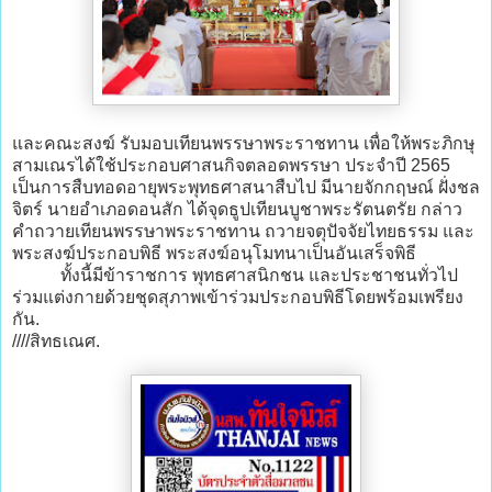
และคณะสงฆ์ รับมอบเทียนพรรษาพระราชทาน เพื่อให้พระภิกษุ
สามเณรได้ใช้ประกอบศาสนกิจตลอดพรรษา ประจำปี 2565
เป็นการสืบทอดอายุพระพุทธศาสนาสืบไป มีนายจักกฤษณ์ ฝั่งชล
จิตร์ นายอำเภอดอนสัก ได้จุดธูปเทียนบูชาพระรัตนตรัย กล่าว
คำถวายเทียนพรรษาพระราชทาน ถวายจตุปัจจัยไทยธรรม และ
พระสงฆ์ประกอบพิธี พระสงฆ์อนุโมทนาเป็นอันเสร็จพิธี
ทั้งนี้มีข้าราชการ พุทธศาสนิกชน และประชาชนทั่วไป
ร่วมแต่งกายด้วยชุดสุภาพเข้าร่วมประกอบพิธีโดยพร้อมเพรียง
กัน.
////สิทธเณศ.