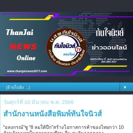
▼
วันศุกร์ที่ 10 มีนาคม พ.ศ. 2566
สำนักงานหนังสือพิมพ์ทันใจนิวส์
“อลงกรณ์”ชู “8 ลมใต้ปีก”สร้างโอกาสการค้าของไทยกว่า 10