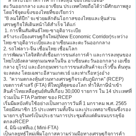
สำหรับโอกาสการค้าการลงทุน ของไทยในจีน-
ตะวันออกกลาง และอาเซียน ประเทศไทยถือได้ว่ามีศักยภาพสูง
โดยใช้จุดแข็งของไทยที่ขอเรียกว่า
“8 ลมใต้ปีก” จะช่วยผลักดันโอกาสของไทยและหุ้นส่วน
เศรษฐกิจให้เดินหน้าได้สำเร็จ ได้แก่
1. การฟื้นสัมพันธ์ไทย-ซาอุดิอาระเบีย
สร้างระเบียงเศรษฐกิจใหม่(New Economic Corridor)ระหว่าง
ไทย-ซาอุดีอาระเบียและอาเซียนและตะวันออกกลาง
2. รถไฟลาว-จีน เชื่อมไทย เชื่อมโลก
การพัฒนาโลจิสติกส์เชื่อมการขนส่งการค้า และการลงทุนของ
ไทยไปยังตลาดทุกมณฑลในจีน อาเซียนตะวันออกกลาง เอเซีย
กลาง ยุโรป และอังกฤษเพราะการขนส่งสินค้าจะเร็วขึ้น ต้นทุน
จะลดลง โดยเฉพาะอีสานเกตเวย์ และท่าเรือหวุ่งอ๋าง
3. “ความตกลงหุ้นส่วนทางเศรษฐกิจระดับภูมิภาค” (RCEP)
เขตการค้าเสรี (FTA) ที่ใหญ่ที่สุดของโลก ทำให้ภาษีนำเข้า
สินค้าไทยเหลือศูนย์ทันทีเกือบ 30,000 รายการ ใน 14 ประเทศที่
ร่วมเป็น FTA Partner ของ RCEP
เริ่มมีผลบังคับใช้อย่างเป็นทางการวันที่ 1 มกราคม พ.ศ. 2565
โดยมีสมาชิก 15 ประเทศรวมทั้งจีน และประเทศอาเซียนซึ่งรอง
นายกฯ.จุรินทร์เป็นประธานการประชุมตั้งแต่ต้นจนบรรลุข้อ
ตกลงRCEP
4. มินิ-เอฟทีเอ.( Mini-FTA)
เป็นกลยุทธ์ใหม่เพิ่มโอกาสความร่วมมือทางเศรษฐกิจการค้า