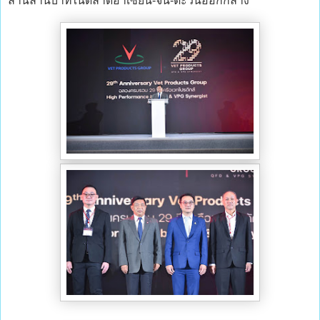
ล้านล้านบาทในตลาดอาเซียน-จีน-ตะวันออกกลาง