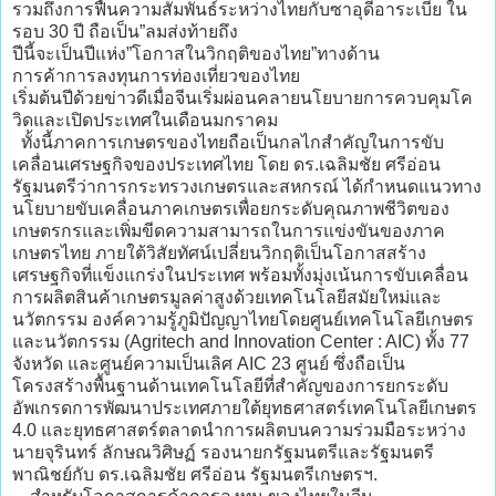
รวมถึงการฟื้นความสัมพันธ์ระหว่างไทยกับซาอุดีอาระเบีย ใน
รอบ 30 ปี ถือเป็น”ลมส่งท้ายถึง
ปีนี้จะเป็นปีแห่ง”โอกาสในวิกฤติของไทย”ทางด้าน
การค้าการลงทุนการท่องเที่ยวของไทย
เริ่มต้นปีด้วยข่าวดีเมื่อจีนเริ่มผ่อนคลายนโยบายการควบคุมโค
วิดและเปิดประเทศในเดือนมกราคม
ทั้งนี้ภาคการเกษตรของไทยถือเป็นกลไกสําคัญในการขับ
เคลื่อนเศรษฐกิจของประเทศไทย โดย ดร.เฉลิมชัย ศรีอ่อน
รัฐมนตรีว่าการกระทรวงเกษตรและสหกรณ์ ได้กำหนดแนวทาง
นโยบายขับเคลื่อนภาคเกษตรเพื่อยกระดับคุณภาพชีวิตของ
เกษตรกรและเพิ่มขีดความสามารถในการแข่งขันของภาค
เกษตรไทย ภายใต้วิสัยทัศน์เปลี่ยนวิกฤติเป็นโอกาสสร้าง
เศรษฐกิจที่แข็งแกร่งในประเทศ พร้อมทั้งมุ่งเน้นการขับเคลื่อน
การผลิตสินค้าเกษตรมูลค่าสูงด้วยเทคโนโลยีสมัยใหม่และ
นวัตกรรม องค์ความรู้ภูมิปัญญาไทยโดยศูนย์เทคโนโลยีเกษตร
และนวัตกรรม (Agritech and Innovation Center : AIC) ทั้ง 77
จังหวัด และศูนย์ความเป็นเลิศ AIC 23 ศูนย์ ซึ่งถือเป็น
โครงสร้างพื้นฐานด้านเทคโนโลยีที่สำคัญของการยกระดับ
อัพเกรดการพัฒนาประเทศภายใต้ยุทธศาสตร์เทคโนโลยีเกษตร
4.0 และยุทธศาสตร์ตลาดนำการผลิตบนความร่วมมือระหว่าง
นายจุรินทร์ ลักษณวิศิษฏ์ รองนายกรัฐมนตรีและรัฐมนตรี
พาณิชย์กับ ดร.เฉลิมชัย ศรีอ่อน รัฐมนตรีเกษตรฯ.