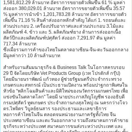
1,581,812.29 ล้านบาท อัตราการขยายตัวเพิ่มขึ้น 61 % มูลค่า
ส่งออก 380,029.01 ล้านบาท อัตราการขยายตัวเพิ่มขึ้น 35.57
% มูลค่าการนำเข้า 1,201,783.28 ล้านบาท อัตราการขยายตัว
เพิ่มขึ้น 71.16 % สินค้าส่งออกหลักสำคัญ ได้แก่ 1. รถยนต์และ
ส่วนประกอบ 2. เครื่องปรับอากาศและส่วนประกอบ 3.ไม้และ
ผลิตภัณฑ์ 4. ข้าว และ 5. ผลิตภัณฑ์ยาง ด้านการส่งออกเนื้อ
สัตว์ปีกและผลิตภัณฑ์ปศุสัตว์ ส่งออก 7,291.97 ตัน มูลค่า
717.34 ล้านบาท
ซึ่งเมื่อรวมการค้าของไทยในตลาดอาเซียน-จีน-ตะวันออกกลาง
มีมูลค่ากว่า 10 ล้านล้านบาท
สำหรับงานสัมมนาธุรกิจ & Business Talk ในโอกาสครบรอบ
29 ปี จัดโดยบริษัท Vet Products Group (เวท โปรดักส์ กรุ๊ป)
โดยมีนายนราพัฒน์ แก้วทอง ผู้ช่วยรัฐมนตรีประจำกระทรวง
เกษตรและสหกรณ์ เป็นประธานเปิดงาน พร้อมปาฐกถาพิเศษใน
หัวข้อ “พลิกโฉมสินค้าและมิติใหม่ของนวัตกรรมเกษตรไทย เพื่อ
แข่งขันในตลาดโลก” โดยมี นายประภาสภิญโญชีพ รองอธิบดี
กรมปศุสัตว์ ทูตเกษตร ประจำสถานกงสุลใหญ่ ณ นครกว่างโจว
ดร.ไพจิตร วิบูลย์ธนสาร รองประธานและเลขาธิการ
หอการค้าไทยในจีน ตลอดจนหน่วยงานภาครัฐทั้งไทย จีน
ประเทศอาเซียน และตะวันออกกลาง รวมถึงสมาคมการค้าขาย
ธุรกิจระหว่างประเทศ สมาคมการขนส่งระหว่างประเทศ และ