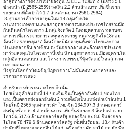
ล่าสุดทางการตั้งเป้าหมายลงทุนใน EEC ระยะที่ 2 ในช่วง 5 ปี
ข้างหน้า (ปี 2565-2569) วงเงิน 2.2 ล้านล้านบาท เพิ่มขึ้นจาก
ระยะแรกที่ตั้งเป้าไว้ 1.7 ล้านล้านบาท (2561-2564)
8. ฐานการค้าการลงทุนใหม่ 18 กลุ่มจังหวัด
กระทรวงเกษตรฯ.และสภาอุตสาหกรรมแห่งประเทศไทยร่วมมือ
กันเดินหน้าโครงการ 1 กลุ่มจังหวัด 1 นิคมอุตสาหกรรมเกษตร
อาหารเพื่อกระจายการลงทุนกระจายฐานเศรษฐกิจใน18กลุ่ม
จังหวัดครอบคลุม77 จังหวัดจะมีนักลงทุนทั้งชาวไทยและต่าง
ประเทศจากจีน อาเซียน ตะวันออกกลางและอีกหลายประเทศ
มาร่วมลงทุนในโครงการนี้เช่น นิคมอุตสาหกรรมเมืองอุดรฯ.ใน
กลุ่มอีสานตอนบน และโครงการเพชรบุรีฟู้ดวัลเลย์ในกลุ่มภาค
กลางตอนล่าง
ปัจจุบันโลกกำบังเผขิญปัญหาความไม่มั่นคงทางอาหารและ
ราคาอาการแพง
สำหรับการค้าระหว่างไทย-จีนนั้น
ไทยเป็นคู่ค้าอันดับที่ 14 ของจีน จีนเป็นคู่ค้าอันดับ 1 ของไทย
และเป็นตลาดส่งออกอันดับ 2 รวมทั้งยังเป็นแหล่งนำเข้าอันดับ 1
โดยในปี 2565 มูลค่าการค้า ไทย-จีน 134,997.3 ล้านดอลลาร์
สหรัฐ หรือกว่า 4 ล้านล้านบาท เพิ่มขึ้นร้อยละ 3 จีนนำเข้าจาก
ไทย 56,517.6 ล้านดอลลาร์สหรัฐ ลดลงร้อยละ 8.6 จีนส่งออก
ไปไทย 78,479.6 ล้านดอลลาร์สหรัฐ เพิ่มขึ้นร้อยละ 13.4 สินค้า
สำคัญที่ไทยชงส่งออกจีน ได้แก่ เครื่องจักร ผัก ผลไม้และธัญพืช