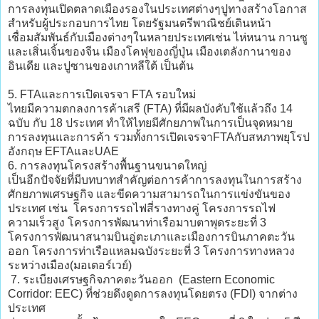
การลงทุนเปิดตลาดเมืองรองในประเทศต่างๆปูทางสร้างโอกาส
สำหรับผู้ประกอบการไทย โดยรัฐมนตรีพาณิชย์เดินหน้า
เชื่อมสัมพันธ์กับเมืองต่างๆในหลายประเทศเช่น ไห่หนาน กานซู
และเสิ่นเจิ้นของจีน เมืองโคฟุของญี่ปุ่น เมืองเตลังกานาของ
อินเดีย และปูซานของเกาหลีใต้ เป็นต้น
5. FTAและการเปิดเจรจา FTA รอบใหม่
ไทยมีความตกลงการค้าเสรี (FTA) ที่มีผลบังคับใช้แล้วถึง 14
ฉบับ กับ 18 ประเทศ ทำให้ไทยมีศักยภาพในการเป็นจุดหมาย
การลงทุนและการค้า รวมทั้งการเปิดเจรจาFTAกับสหภาพยุโรป
อังกฤษ EFTAและUAE
6. การลงทุนโครงสร้างพื้นฐานขนาดใหญ่
เป็นอีกปัจจัยที่มีบทบาทสำคัญต่อการค้าการลงทุนในการสร้าง
ศักยภาพเศรษฐกิจ และขีดความสามารถในการแข่งขันของ
ประเทศ เช่น โครงการรถไฟสี่รางทางคู่ โครงการรถไฟ
ความเร็วสูง โครงการพัฒนาท่าเรือมาบตาพุดระยะที่ 3
โครงการพัฒนาสนามบินอู่ตะเภาและเมืองการบินภาคตะวัน
ออก โครงการท่าเรือแหลมฉบังระยะที่ 3 โครงการทางหลวง
ระหว่างเมือง(มอเตอร์เวย์)
7. ระเบียงเศรษฐกิจภาคตะวันออก (Eastern Economic
Corridor: EEC) ที่ช่วยดึงดูดการลงทุนโดยตรง (FDI) จากต่าง
ประเทศ