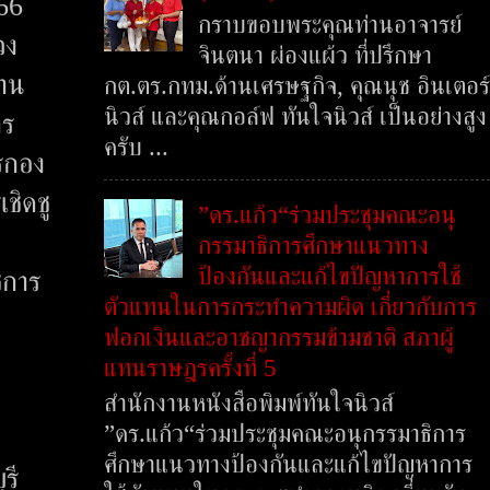
566
กราบขอบพระคุณท่านอาจารย์
วง
จินตนา ผ่องแผ้ว ที่ปรึกษา
งาน
กต.ตร.กทม.ด้านเศรษฐกิจ, คุณนุช อินเตอร์
นิวส์ และคุณกอล์ฟ ทันใจนิวส์ เป็นอย่างสูง
าร
ครับ ...
รกอง
ชิดชู
”ดร.แก้ว“ร่วมประชุมคณะอนุ
กรรมาธิการศึกษาแนวทาง
ป้องกันและแก้ไขปัญหาการใช้
ชการ
ตัวแทนในการกระทำความผิด เกี่ยวกับการ
ฟอกเงินและอาชญากรรมข้ามชาติ สภาผู้
แทนราษฎรครั้งที่ 5
สำนักงานหนังสือพิมพ์ทันใจนิวส์
”ดร.แก้ว“ร่วมประชุมคณะอนุกรรมาธิการ
ศึกษาแนวทางป้องกันและแก้ไขปัญหาการ
รี