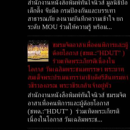
สำนักงานหนังสือพิมพ์ทันใจนิวส์ มูลนิธิป่อ
เต็กตึ๊ง จับมือ กรมป้องกันและบรรเทา
สาธารณภัย ลงนามบันทึกความเข้าใจ ยก
ระดับ MOU ร่วมให้ความรู้ พร้อม...
ชมรมจิตอาสาเพื่อคนพิการและผู้
ด้อยโอกาส (ชพด.:"HDUT" )
ร่วมเทิดพระเกียรติเนื่องใน
โอกาส วันเฉลิมพระชนมพรรษา พระบาท
สมเด็จพระปรเมนทรรามาธิบดีศรีสินทรมหา
วชิราลงกรณ พระวชิรเกล้าเจ้าอยู่หัว
สำนักงานหนังสือพิมพ์ทันใจนิวส์ ชมรมจิต
อาสาเพื่อคนพิการและผู้ด้อยโอกาส
(ชพด.:"HDUT" ) ร่วมเทิดพระเกียรติ
เนื่องในโอกาส วันเฉลิมพระช...