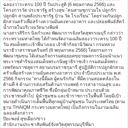
ฉลองวาระครบ 100 ปี วันประสูติ (6 พฤษภาคม 2566) และ
โครงการวัด ประชารัฐ สร้างสุข "คนสามชุกร่วมใจ ปลูกรัก
ปลูกผัก สานพลังประชารัฐ บ้าน วัด โรงเรียน" โดยร่วมกันปลูก
ผักสวนครัวเพื่อสร้างความมั่นคงทางอาหาร และปล่อยพันธ์สัตว์
น้ำภายในบริเวณวัดนางพิมพ์
นางสาวสิริกร นิลกำแหง พัฒนาการจังหวัดสุพรรณบุรี กล่าวว่า
กระทรวงมหาดไทย ได้กำหนจัดงานเฉลิมลองวาระครบ 100 ปี
วัน สมเด็จพระเจ้าพี่นางเธอ เจ้าฟ้ากัลยานิวัฒนา กรมหลวง
นราธิวาสราชนครินทร์ (6 พฤษภาคม 2566) โดยกรมการ
พัฒนาชุมขน ได้เสนอกิจกรรมต่อยอดขยายผลการน้อมนำแนว
พระราชดำริของสมเด็จพระกนิษฐาธิราชเจ้า กรมสมเด็จพระ
เทพรัตนราชสุดาฯ สยามบรมราชกุมารี สู่ปฏิบัติการปลูกผักสวน
ครัวเพื่อสร้างความมั่นคงทางอาหาร ประจำปีงบประมาณ พ.ศ.
2566 กิจกรรม "ทางนี้มีผล ผู้คนรักกัน" ที่มีความสอดคล้องใน
ต้านที่ 4 ด้านการส่งเสริมต้านการแพทย์ การสาธารณสุข และ
การพัฒนาคุณภาพชีวิต ซึ่งมีกลุ่มเป้าหมาย ประกอบด้วย
ประชาชนทั่วไป ผู้นำชุมชน และข้าราชการในพื้นที่ โดยมีเป้า
หมายดำเนินการเต็มพื้นที่ทุกหมู่บ้าน/ชุมชน ในประเทศไทย (ตาม
ฐาน THAIQM กระทรวงมหาดไทย) เป็นกิจกรรมในงานเฉลิม
ฉลองดังกล่าวฯ
ปิยะพงษ์ สุขเผือก/ข่าว
สำนักงานประชาสัมพันธ์จังหวัดสุพรรณบุรี/ที่มา