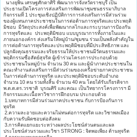
นางยุพิน เศรษฐศักดาศิริ พัฒนาการจังหวัดราชบุรี เป็น
ประธานเปิดโครงการส่งเสริมการพัฒนาชุมชนธรรมาภิบาล
กิจกรรมที่ 1 ประชุมเชิงปฏิบัติการการส่งเสริมการมีส่วนร่วม
ของผู้แทนภาคประชาชนในการต่อต้านการทุจริตและประพฤติ
มิชอบ มีวัตถุประสงค์เพื่อพัฒนากลไกและกระบวนการป้องกัน
การทุจริตและ ประพฤติมิชอบ แบบบูรณาการทั้งภายในและ
ภายนอกองค์กร ส่งเสริมให้หมู่บ้าน/ชุมชน ร่วมเป็นพลังสำคัญใน
การต่อต้านการทุจริตและประพฤติมิชอบที่มีประสิทธิภาพ และ
ปลูกฝังคุณธรรมและจริยธรรมให้ประชาชนมีวัตนธรรมและ
พฤติกรรมซื่อสัตย์สุจริต ผู้เข้าร่วมโครงการประกอบด้วย
ประชาชนในหมู่บ้าน จำนวน 30 คน และผู้นำภาคประชาชนใน
คณะทำงานส่งเสริมการมีส่วนร่วมของเครือข่ายภาคประชาชน
ในการต่อต้านการทุจริต และประพฤติมิชอบระดับอำเภอ
จำนวน 10 คน รวมทั้งสิ้น จำนวน 40 คน โดยได้รับเกียรติจาก
พ.ต.ต.ดร.วรชาติ บุรณศิริ และคณะ เป็นวิทยากรโครงการฯ มี
กิจกรรมและเนื้อหาวิชาการฝึกอบรม ประกอบด้วย
1.บทบาทการมีส่วนร่วมภาคประชาชน กับการป้องกันการ
ทุจริต
2.ความละอายและความไม่ทนต่อการทุจริต และวิชาพลเมือง
กับความรับผิดชอบต่อสังคม
3.การคิดแยกแยะระหว่างผลประโยชน์ส่วนตนและผล
ประโยชน์ส่วนรวมและวิชา STRONG : จิตพอเพียง ต้านทุจริต