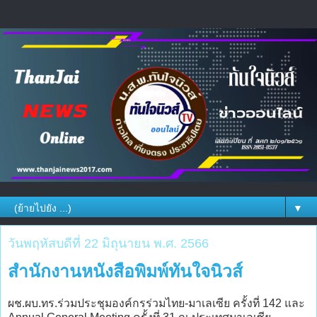
▼
วันพฤหัสบดีที่ 22 มิถุนายน พ.ศ. 2566
สำนักงานหนังสือพิมพ์ทันใจนิวส์
ผช.ผบ.ทร.ร่วมประชุมองค์กรร่วมไทย-มาเลเซีย ครั้งที่ 142 และ