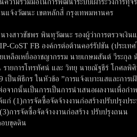
ะสานความร่วมมือในการพัฒนาระบบเฝ้าระวังการทุจ
นแจ้งวัฒนะ เขตหลักสี่ กรุงเทพมหานคร
าวชัชพร พินทุวัฒนะ รองผู้ว่าการตรวจเงินแ
 IP-CoST FB องค์กรต่อต้านคอร์รัปชัน (ประเท
ยเหลือเหยื่ออาชญากรรม นายเกษมสันต์ วีระกุล น
น รายการโทรทัศน์ และ วิทยุ นายณัฐธีร์ โกศลพิศิษฐ
 เป็นพิธีกร ในหัวข้อ ”การแจ้งเบาะแสและการเฝ้
ต่อจากนั้นเป็นการเป็นการนำเสนอผลงานเพื่อกำ
ก่ (1)การจัดซื้อจัดจ้างงานก่อสร้างปรับปรุงประ
(3)การจัดซื้อจัดจ้างงานก่อสร้าง ปรับปรุงถนน
ลอบขุดดิน