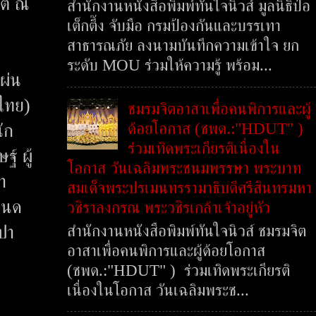
ริต ณ
สำนักงานหนังสือพิมพ์ทันใจนิวส์ มูลนิธิป่อ
เต็กตึ๊ง จับมือ กรมป้องกันและบรรเทา
สาธารณภัย ลงนามบันทึกความเข้าใจ ยก
ระดับ MOU ร่วมให้ความรู้ พร้อม...
ผ่น
ศไทย)
ชมรมจิตอาสาเพื่อคนพิการและผู้
ด้อยโอกาส (ชพด.:"HDUT" )
ัก
ร่วมเทิดพระเกียรติเนื่องใน
์ ผู้
โอกาส วันเฉลิมพระชนมพรรษา พระบาท
า
สมเด็จพระปรเมนทรรามาธิบดีศรีสินทรมหา
หนด
วชิราลงกรณ พระวชิรเกล้าเจ้าอยู่หัว
สำนักงานหนังสือพิมพ์ทันใจนิวส์ ชมรมจิต
ปา
อาสาเพื่อคนพิการและผู้ด้อยโอกาส
(ชพด.:"HDUT" ) ร่วมเทิดพระเกียรติ
เนื่องในโอกาส วันเฉลิมพระช...