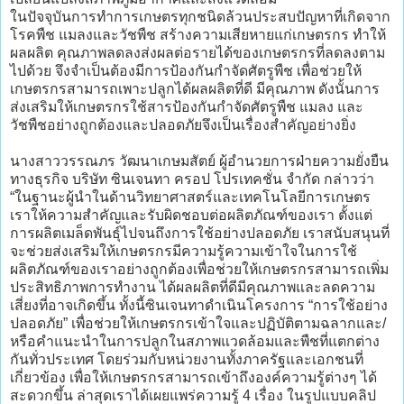
ในปัจจุบันการทำการเกษตรทุกชนิดล้วนประสบปัญหาที่เกิดจาก
โรคพืช แมลงและวัชพืช สร้างความเสียหายแก่เกษตรกร ทำให้
ผลผลิต คุณภาพลดลงส่งผลต่อรายได้ของเกษตรกรที่ลดลงตาม
ไปด้วย จึงจำเป็นต้องมีการป้องกันกำจัดศัตรูพืช เพื่อช่วยให้
เกษตรกรสามารถเพาะปลูกได้ผลผลิตที่ดี มีคุณภาพ ดังนั้นการ
ส่งเสริมให้เกษตรกรใช้สารป้องกันกำจัดศัตรูพืช แมลง และ
วัชพืชอย่างถูกต้องและปลอดภัยจึงเป็นเรื่องสำคัญอย่างยิ่ง
นางสาววรรณภร วัฒนาเกษมสัตย์ ผู้อำนวยการฝ่ายความยั่งยืน
ทางธุรกิจ บริษัท ซินเจนทา ครอป โปรเทคชั่น จำกัด กล่าวว่า
“ในฐานะผู้นำในด้านวิทยาศาสตร์และเทคโนโลยีการเกษตร
เราให้ความสำคัญและรับผิดชอบต่อผลิตภัณฑ์ของเรา ตั้งแต่
การผลิตเมล็ดพันธุ์ไปจนถึงการใช้อย่างปลอดภัย เราสนับสนุนที่
จะช่วยส่งเสริมให้เกษตรกรมีความรู้ความเข้าใจในการใช้
ผลิตภัณฑ์ของเราอย่างถูกต้องเพื่อช่วยให้เกษตรกรสามารถเพิ่ม
ประสิทธิภาพการทำงาน ได้ผลผลิตที่ดีมีคุณภาพและลดความ
เสี่ยงที่อาจเกิดขึ้น ทั้งนี้ซินเจนทาดำเนินโครงการ “การใช้อย่าง
ปลอดภัย” เพื่อช่วยให้เกษตรกรเข้าใจและปฏิบัติตามฉลากและ/
หรือคำแนะนำในการปลูกในสภาพแวดล้อมและพืชที่แตกต่าง
กันทั่วประเทศ โดยร่วมกับหน่วยงานทั้งภาครัฐและเอกชนที่
เกี่ยวข้อง เพื่อให้เกษตรกรสามารถเข้าถึงองค์ความรู้ต่างๆ ได้
สะดวกขึ้น ล่าสุดเราได้เผยแพร่ความรู้ 4 เรื่อง ในรูปแบบคลิป