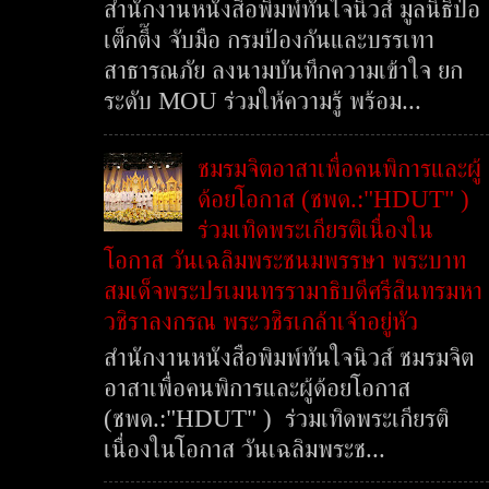
สำนักงานหนังสือพิมพ์ทันใจนิวส์ มูลนิธิป่อ
เต็กตึ๊ง จับมือ กรมป้องกันและบรรเทา
สาธารณภัย ลงนามบันทึกความเข้าใจ ยก
ระดับ MOU ร่วมให้ความรู้ พร้อม...
ชมรมจิตอาสาเพื่อคนพิการและผู้
ด้อยโอกาส (ชพด.:"HDUT" )
ร่วมเทิดพระเกียรติเนื่องใน
โอกาส วันเฉลิมพระชนมพรรษา พระบาท
สมเด็จพระปรเมนทรรามาธิบดีศรีสินทรมหา
วชิราลงกรณ พระวชิรเกล้าเจ้าอยู่หัว
สำนักงานหนังสือพิมพ์ทันใจนิวส์ ชมรมจิต
อาสาเพื่อคนพิการและผู้ด้อยโอกาส
(ชพด.:"HDUT" ) ร่วมเทิดพระเกียรติ
เนื่องในโอกาส วันเฉลิมพระช...