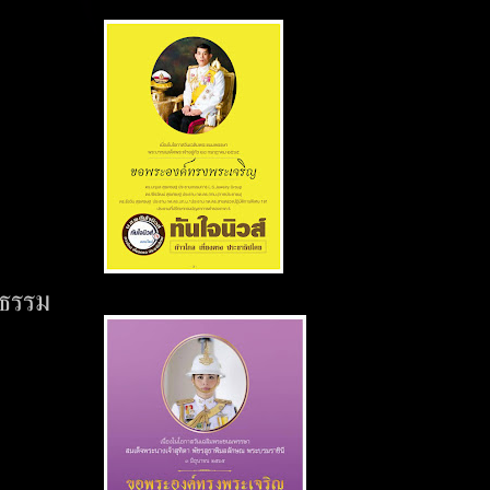
งธรรม