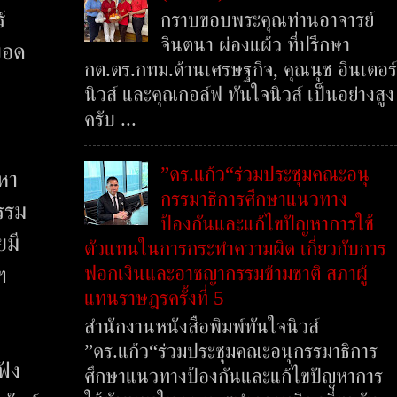
์
กราบขอบพระคุณท่านอาจารย์
จินตนา ผ่องแผ้ว ที่ปรึกษา
ยอด
กต.ตร.กทม.ด้านเศรษฐกิจ, คุณนุช อินเตอร์
นิวส์ และคุณกอล์ฟ ทันใจนิวส์ เป็นอย่างสูง
ครับ ...
”ดร.แก้ว“ร่วมประชุมคณะอนุ
หา
กรรมาธิการศึกษาแนวทาง
รรม
ป้องกันและแก้ไขปัญหาการใช้
ยมี
ตัวแทนในการกระทำความผิด เกี่ยวกับการ
ฟอกเงินและอาชญากรรมข้ามชาติ สภาผู้
ฯ
แทนราษฎรครั้งที่ 5
สำนักงานหนังสือพิมพ์ทันใจนิวส์
”ดร.แก้ว“ร่วมประชุมคณะอนุกรรมาธิการ
ฟัง
ศึกษาแนวทางป้องกันและแก้ไขปัญหาการ