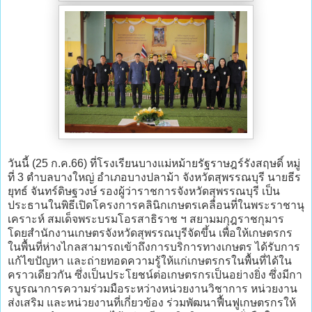
วันนี้ (25 ก.ค.66) ที่โรงเรียนบางแม่หม้ายรัฐราษฎร์รังสฤษดิ์ หมู่
ที่ 3 ตำบลบางใหญ่ อำเภอบางปลาม้า จังหวัดสุพรรณบุรี นายธีร
ยุทธ์ จันทร์ดิษฐวงษ์ รองผู้ว่าราชการจังหวัดสุพรรณบุรี เป็น
ประธานในพิธีเปิดโครงการคลินิกเกษตรเคลื่อนที่ในพระราชานุ
เคราะห์ สมเด็จพระบรมโอรสาธิราช ฯ สยามมกุฎราชกุมาร
โดยสำนักงานเกษตรจังหวัดสุพรรณบุรีจัดขึ้น เพื่อให้เกษตรกร
ในพื้นที่ห่างไกลสามารถเข้าถึงการบริการทางเกษตร ได้รับการ
แก้ไขปัญหา และถ่ายทอดความรู้ให้แก่เกษตรกรในพื้นที่ได้ใน
คราวเดียวกัน ซึ่งเป็นประโยชน์ต่อเกษตรกรเป็นอย่างยิ่ง ซึ่งมีกา
รบูรณาการความร่วมมือระหว่างหน่วยงานวิชาการ หน่วยงาน
ส่งเสริม และหน่วยงานที่เกี่ยวข้อง ร่วมพัฒนาฟื้นฟูเกษตรกรให้