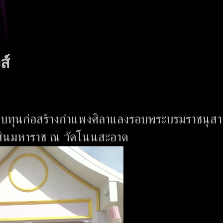
ส์
มทบทุนก่อสร้างกำแพงศิลาแลงรอบพระบรมราชนุสาว
ากสินมหาราช ณ วัดโนนสะอาด