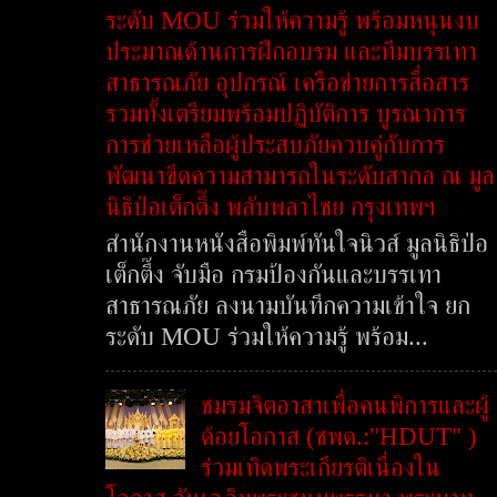
ระดับ MOU ร่วมให้ความรู้ พร้อมหนุนงบ
ประมาณด้านการฝึกอบรม และทีมบรรเทา
สาธารณภัย อุปกรณ์ เครือข่ายการสื่อสาร
รวมทั้งเตรียมพร้อมปฏิบัติการ บูรณาการ
การช่วยเหลือผู้ประสบภัยควบคู่กับการ
พัฒนาขีดความสามารถในระดับสากล ณ มูล
นิธิป่อเต็กตึ๊ง พลับพลาไชย กรุงเทพฯ
สำนักงานหนังสือพิมพ์ทันใจนิวส์ มูลนิธิป่อ
เต็กตึ๊ง จับมือ กรมป้องกันและบรรเทา
สาธารณภัย ลงนามบันทึกความเข้าใจ ยก
ระดับ MOU ร่วมให้ความรู้ พร้อม...
ชมรมจิตอาสาเพื่อคนพิการและผู้
ด้อยโอกาส (ชพด.:"HDUT" )
ร่วมเทิดพระเกียรติเนื่องใน