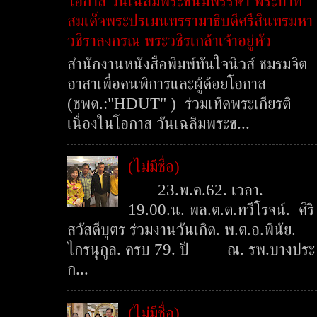
โอกาส วันเฉลิมพระชนมพรรษา พระบาท
สมเด็จพระปรเมนทรรามาธิบดีศรีสินทรมหา
วชิราลงกรณ พระวชิรเกล้าเจ้าอยู่หัว
สำนักงานหนังสือพิมพ์ทันใจนิวส์ ชมรมจิต
อาสาเพื่อคนพิการและผู้ด้อยโอกาส
(ชพด.:"HDUT" ) ร่วมเทิดพระเกียรติ
เนื่องในโอกาส วันเฉลิมพระช...
(ไม่มีชื่อ)
23.พ.ค.62. เวลา.
19.00.น. พล.ต.ต.ทวีโรจน์. ศิริ
สวัสดีบุตร ร่วมงานวันเกิด. พ.ต.อ.พินัย.
ไกรนุกูล. ครบ 79. ปี ณ. รพ.บางประ
ก...
(ไม่มีชื่อ)