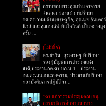
กราบขอบพระคุณท่านอาจารย์
จินตนา ผ่องแผ้ว ที่ปรึกษา
กต.ตร.กทม.ด้านเศรษฐกิจ, คุณนุช อินเตอร์
นิวส์ และคุณกอล์ฟ ทันใจนิวส์ เป็นอย่างสูง
ครับ ...
(ไม่มีชื่อ)
ดร.ธัชวิน สุรเศรษฐ ที่ปรึกษา
รองผู้บัญชาการตำรวจแห่ง
ชาติ,ประธานกต.ตร.บก.น.1 - ประธาน
กต.ตร.สน.ชนะสงคราม, ประธานที่ปรึกษา
กองบังคับการปฏิบัติกา...
”ดร.แก้ว“ร่วมประชุมคณะอนุ
กรรมาธิการศึกษาแนวทาง