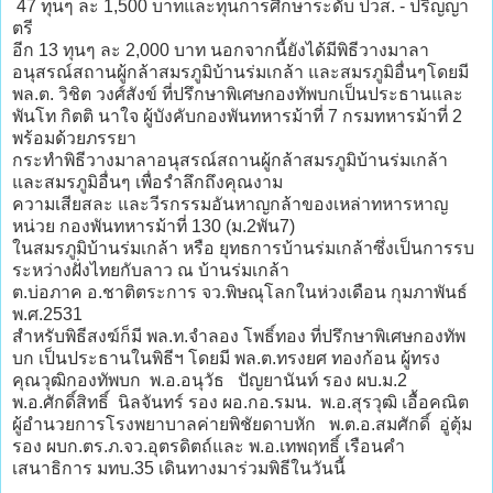
47 ทุนๆ ละ 1,500 บาทและทุนการศึกษาระดับ ปวส. - ปริญญา
ตรี
อีก 13 ทุนๆ ละ 2,000 บาท นอกจากนี้ยังได้มีพิธีวางมาลา
อนุสรณ์สถานผู้กล้าสมรภูมิบ้านร่มเกล้า และสมรภูมิอื่นๆโดยมี
พล.ต. วิชิต วงศ์สังข์ ที่ปรึกษาพิเศษกองทัพบกเป็นประธานและ
พันโท กิตติ นาใจ ผู้บังคับกองพันทหารม้าที่ 7 กรมทหารม้าที่ 2
พร้อมด้วยภรรยา
กระทำพิธีวางมาลาอนุสรณ์สถานผู้กล้าสมรภูมิบ้านร่มเกล้า
และสมรภูมิอื่นๆ เพื่อรำลึกถึงคุณงาม
ความเสียสละ และวีรกรรมอันหาญกล้าของเหล่าทหารหาญ
หน่วย กองพันทหารม้าที่ 130 (ม.2พัน7)
ในสมรภูมิบ้านร่มเกล้า หรือ ยุทธการบ้านร่มเกล้าซึ่งเป็นการรบ
ระหว่างฝั่งไทยกับลาว ณ บ้านร่มเกล้า
ต.บ่อภาค อ.ชาติตระการ จว.พิษณุโลกในห่วงเดือน กุมภาพันธ์
พ.ศ.2531
สำหรับพิธีสงฆ์ก็มี พล.ท.จำลอง โพธิ์ทอง ที่ปรึกษาพิเศษกองทัพ
บก เป็นประธานในพิธีฯ โดยมี พล.ต.ทรงยศ ทองก้อน ผู้ทรง
คุณวุฒิกองทัพบก พ.อ.อนุวัธ ปัญยานันท์ รอง ผบ.ม.2
พ.อ.ศักดิ์สิทธิ์ นิลจันทร์ รอง ผอ.กอ.รมน. พ.อ.สุรวุฒิ เอื้อคณิต
ผู้อำนวยการโรงพยาบาลค่ายพิชัยดาบหัก พ.ต.อ.สมศักดิ์ อู่ตุ้ม
รอง ผบก.ตร.ภ.จว.อุตรดิตถ์และ พ.อ.เทพฤทธิ์ เรือนคำ
เสนาธิการ มทบ.35 เดินทางมาร่วมพิธีในวันนี้