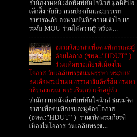
สำนักงานหนังสือพิมพ์ทันใจนิวส์ มูลนิธิป่อ
เต็กตึ๊ง จับมือ กรมป้องกันและบรรเทา
สาธารณภัย ลงนามบันทึกความเข้าใจ ยก
ระดับ MOU ร่วมให้ความรู้ พร้อม...
ชมรมจิตอาสาเพื่อคนพิการและผู้
ด้อยโอกาส (ชพด.:"HDUT" )
ร่วมเทิดพระเกียรติเนื่องใน
โอกาส วันเฉลิมพระชนมพรรษา พระบาท
สมเด็จพระปรเมนทรรามาธิบดีศรีสินทรมหา
วชิราลงกรณ พระวชิรเกล้าเจ้าอยู่หัว
สำนักงานหนังสือพิมพ์ทันใจนิวส์ ชมรมจิต
อาสาเพื่อคนพิการและผู้ด้อยโอกาส
(ชพด.:"HDUT" ) ร่วมเทิดพระเกียรติ
เนื่องในโอกาส วันเฉลิมพระช...