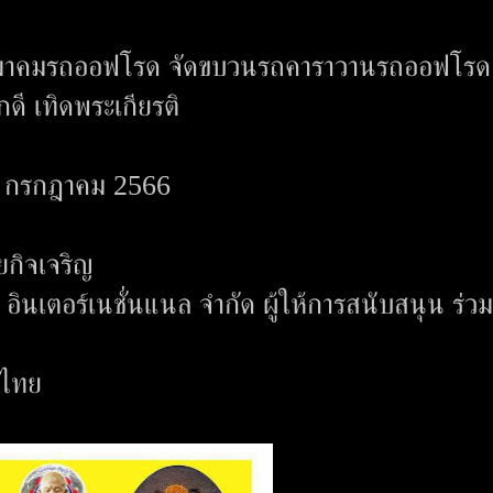
าคมรถออฟโรด จัดขบวนรถคาราวานรถออฟโรด ว
ดี เทิดพระเกียรติ
28 กรกฎาคม 2566
ยกิจเจริญ
อินเตอร์เนชั่นแนล จำกัด ผู้ให้การสนับสนุน ร่วม
ศไทย