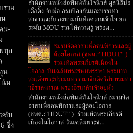
สำนักงานหนังสือพิมพ์ทันใจนิวส์ มูลนิธิป่อ
ควบรวม
เต็กตึ๊ง จับมือ กรมป้องกันและบรรเทา
สาน
สาธารณภัย ลงนามบันทึกความเข้าใจ ยก
ระดับ MOU ร่วมให้ความรู้ พร้อม...
าคม-
ม
ชมรมจิตอาสาเพื่อคนพิการและผู้
าพทุก
ด้อยโอกาส (ชพด.:"HDUT" )
จ
ร่วมเทิดพระเกียรติเนื่องใน
โอกาส วันเฉลิมพระชนมพรรษา พระบาท
ทุน
สมเด็จพระปรเมนทรรามาธิบดีศรีสินทรมหา
โน้ม
วชิราลงกรณ พระวชิรเกล้าเจ้าอยู่หัว
สำนักงานหนังสือพิมพ์ทันใจนิวส์ ชมรมจิต
อาสาเพื่อคนพิการและผู้ด้อยโอกาส
(ชพด.:"HDUT" ) ร่วมเทิดพระเกียรติ
ระดับ
เนื่องในโอกาส วันเฉลิมพระช...
 ซึ่ง