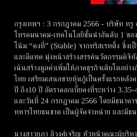
กรุงเทพฯ : 3 กรกฎาคม 2566 - บริษัท ทรู คอ
โทรคมนาคม-เทคโนโลยีชั้นนำอันดับ 1 ของไ
โน้ม “คงที่” (Stable) จากทริสเรทติ้ง ซึ่ง
และดีแทค มุ่งหน้าสร้างสรรค์นวัตกรรมดิจิทัลนำ
เน้นสร้างมูลค่าเพิ่มให้ภาคธุรกิจเติบโตอย่
ไทย เตรียมเสนอขายหุ้นกู้เป็นครั้งแรกหลังค
ปี ถึง10 ปี อัตราดอกเบี้ยคงที่ระหว่าง 3.35
และวันที่ 24 กรกฎาคม 2566 โดยมีธนาคารก
ทหารไทยธนชาต เป็นผู้จัดจำหน่าย และมีธนาคา
นางสาวยุภา ลีวงศ์เจริญ หัวหน้าคณะผู้บริหาร