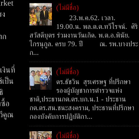
arket
(ไม่มีชื่อ)
รง
23.พ.ค.62. เวลา.
19.00.น. พล.ต.ต.ทวีโรจน์. ศิริ
สวัสดีบุตร ร่วมงานวันเกิด. พ.ต.อ.พินัย.
าก
ไกรนุกูล. ครบ 79. ปี ณ. รพ.บางประ
ก...
งินที่
(ไม่มีชื่อ)
้เป็น
ดร.ธัชวิน สุรเศรษฐ ที่ปรึกษา
รองผู้บัญชาการตำรวจแห่ง
ธิ
ชาติ,ประธานกต.ตร.บก.น.1 - ประธาน
ซื้อ
กต.ตร.สน.ชนะสงคราม, ประธานที่ปรึกษา
วีคูณ
กองบังคับการปฏิบัติกา...
(ไม่มีชื่อ)