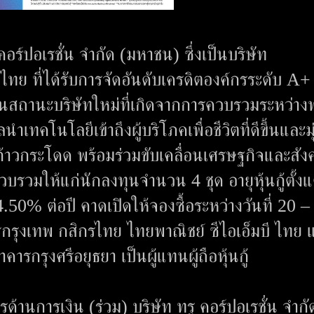
ร์ปอเรชั่น จำกัด (มหาชน) ซึ่งเป็นบริษัท
ทย ที่ได้รับการจัดอันดับเครดิตองค์กรระดับ A
เป็นสถานะบริษัทใหม่ที่เกิดจากการควบรวมระหว่างท
เทคโนโลยีเข้าถึงผู้บริโภคเพื่อชีวิตที่ดีขึ้นและมุ
างก้าวกระโดด พร้อมร่วมขับเคลื่อนเศรษฐกิจและสัง
วบรวมให้แก่นักลงทุนจำนวน 4 ชุด อายุหุ้นกู้ตั้งแ
-4.50% ต่อปี คาดเปิดให้จองซื้อระหว่างวันที่ 20 –
รุงเทพ กสิกรไทย ไทยพาณิชย์ ซีไอเอ็มบี ไทย 
รกรุงศรีอยุธยา เป็นผู้แทนผู้ถือหุ้นกู้
ด้านการเงิน (ร่วม) บริษัท ทรู คอร์ปอเรชั่น จำกั