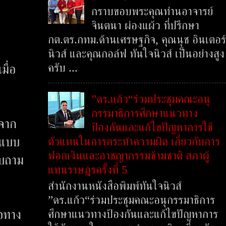
กราบขอบพระคุณท่านอาจารย์
จินตนา ผ่องแผ้ว ที่ปรึกษา
กต.ตร.กทม.ด้านเศรษฐกิจ, คุณนุช อินเตอร์
นิวส์ และคุณกอล์ฟ ทันใจนิวส์ เป็นอย่างสูง
ครับ ...
มื่อ
”ดร.แก้ว“ร่วมประชุมคณะอนุ
กรรมาธิการศึกษาแนวทาง
งจาก
ป้องกันและแก้ไขปัญหาการใช้
ตัวแทนในการกระทำความผิด เกี่ยวกับการ
กแบบ
ฟอกเงินและอาชญากรรมข้ามชาติ สภาผู้
อบถาม
แทนราษฎรครั้งที่ 5
สำนักงานหนังสือพิมพ์ทันใจนิวส์
”ดร.แก้ว“ร่วมประชุมคณะอนุกรรมาธิการ
้อทาง
ศึกษาแนวทางป้องกันและแก้ไขปัญหาการ