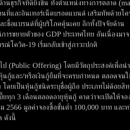
านธุรกิจที่ดียิ่งขึ้น ทั้งตำแหน่งทางการตลาด (m
่อนที่และอินเทอร์เน็ตบรอดแบนด์ เสริมทัพด้วยโค
ะชื่อแบรนด์ที่ผู้บริโภคคุ้นเคย อีกทั้งปัจจัยด้าน
ณ์การขยายตัวของ GDP ประเทศไทย อันเนื่องมาจ
ณ์โควิด-19 เริ่มกลับเข้าสู่ภาวะปกติ
ั่วไป (Public Offering) โดยมีวัตถุประสงค์เพื่อนำเ
ุ้นกู้และ/หรือเงินกู้ยืมที่จะครบกำหนด ตลอดจนใช
ยเป็นหุ้นกู้ชนิดระบุชื่อผู้ถือ ประเภทไม่ด้อยสิท
เบี้ยทุก 3 เดือนตลอดอายุหุ้นกู้ คาดว่าจะเปิดให้จอง
คม 2566 มูลค่าจองซื้อขั้นต่ำ 100,000 บาท และท
ดังนี้