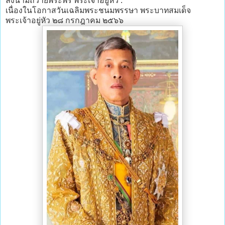
ลงนามถวายพระพร พระเจ้าอยู่หัว :
เนื่องในโอกาสวันเฉลิมพระชนมพรรษา พระบาทสมเด็จ
พระเจ้าอยู่หัว ๒๘ กรกฎาคม ๒๕๖๖