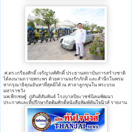
ศ.ดร.เกรียงศักดิ์ เจริญวงศ์ศักดิ์ ประธานสถาบันการสร้างชาติ
ได้ลงนามถวายพระพร ด้วยความจงรักภักดี และสำนึกในพรม
หากรุณาธิคุณอันหาที่สุดมิได้ ณ ศาลาลูกขุนใน พระบรม
มหาราชวัง
นพ.พีรเชษฐ์ ภู่สันติสัมพันธ์ โรงบาลปิยะวชช์นิคมพัฒนา
ประกาศและที่ปรึกษากิตติมศักดิ์หนังสือพิมพ์ทันใจนิวส์ รายงาน