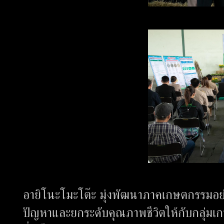
​อายิโนะโมะโต๊ะ มุ่งพัฒนาภาคเกษตกรรมอย่า
ปัญหาและยกระดับคุณภาพชีวิตให้กับกลุ่ม