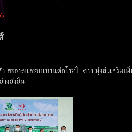
66
์
ัง สะอาดและทนทานต่อโรคใบด่าง มุ่งส่งเสริมเพิ่
างยั่งยืน