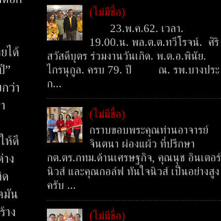
(ไม่มีชื่อ)
23.พ.ค.62. เวลา.
19.00.น. พล.ต.ต.ทวีโรจน์. ศิริ
ยได้
สวัสดีบุตร ร่วมงานวันเกิด. พ.ต.อ.พินัย.
ปี”
ไกรนุกูล. ครบ 79. ปี ณ. รพ.บางประ
ก...
กว่า
หา
(ไม่มีชื่อ)
กราบขอบพระคุณท่านอาจารย์
ให้ดี
จินตนา ผ่องแผ้ว ที่ปรึกษา
กต.ตร.กทม.ด้านเศรษฐกิจ, คุณนุช อินเตอร์
่าง
นิวส์ และคุณกอล์ฟ ทันใจนิวส์ เป็นอย่างสูง
ิด
ครับ ...
ตมัน
ร้าง
(ไม่มีชื่อ)