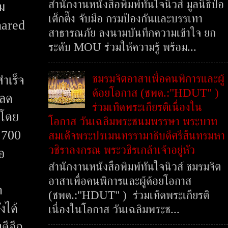
สำนักงานหนังสือพิมพ์ทันใจนิวส์ มูลนิธิป่อ
าม
เต็กตึ๊ง จับมือ กรมป้องกันและบรรเทา
hared
สาธารณภัย ลงนามบันทึกความเข้าใจ ยก
ระดับ MOU ร่วมให้ความรู้ พร้อม...
ชมรมจิตอาสาเพื่อคนพิการและผู้
สำเร็จ
ด้อยโอกาส (ชพด.:"HDUT" )
ยลด
ร่วมเทิดพระเกียรติเนื่องใน
 โดย
โอกาส วันเฉลิมพระชนมพรรษา พระบาท
6,700
สมเด็จพระปรเมนทรรามาธิบดีศรีสินทรมหา
วชิราลงกรณ พระวชิรเกล้าเจ้าอยู่หัว
อ
สำนักงานหนังสือพิมพ์ทันใจนิวส์ ชมรมจิต
อาสาเพื่อคนพิการและผู้ด้อยโอกาส
ก
(ชพด.:"HDUT" ) ร่วมเทิดพระเกียรติ
งได้
เนื่องในโอกาส วันเฉลิมพระช...
ดีอีก