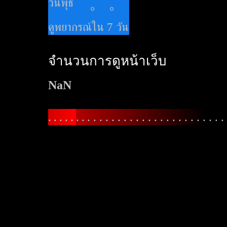
วันพุธ
°
°
ดูพยากรณ์ใน 7 วัน
จำนวนการดูหน้าเว็บ
NaN
.
.
.
.
.
.
.
.
.
.
.
.
.
.
.
.
.
.
.
.
.
.
.
.
.
.
.
.
.
.