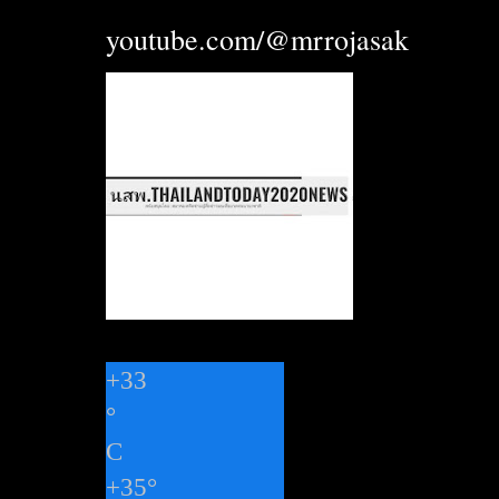
youtube.com/@mrrojasak
+
33
°
C
+
35°