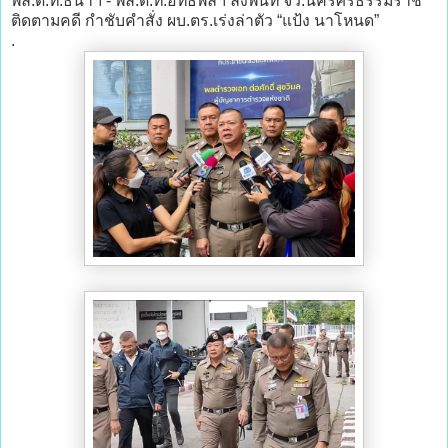
พล.ต.ท.ธนาฯ - พล.ต.ท.อิทธิพลฯ ลงพื้นที่ จว.นครศรีธรรมราช
ติดตามคดี กำชับคำสั่ง ผบ.ตร.เร่งล่าตัว “แป้ง นาโหนด”
.