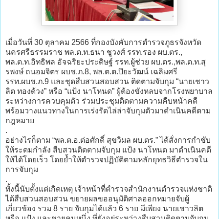
เมื่อวันที่ 30 ตุลาคม 2566 ที่กองบังคับการตำรวจภูธรจังหวัด
นครศรีธรรมราช พล.ต.ท.ธนา ชูวงศ์ รรท.รอง ผบ.ตร.,
พล.ต.ท.อิทธิพล อัจฉริยะประดิษฐ์ รรท.ผู้ช่วย ผบ.ตร.,พล.ต.ท.สุ
รพงษ์ ถนอมจิตร ผบช.ภ.8, พล.ต.ต.ปิยะวัฒน์ เฉลิมศรี
รรท.ผบช.ภ.9 และชุดสืบสวนสอบสวน ติดตามจับกุม “นายเชาว
ลิต ทองด้วง” หรือ “แป้ง นาโหนด” ผู้ต้องขังหลบจากโรงพยาบาล
ระหว่างการควบคุมตัว ร่วมประชุมติดตามความคืบหน้าคดี
พร้อมวางแนวทางในการเร่งรัดไล่ล่าจับกุมตัวมาดำเนินคดีตาม
กฎหมาย
.
อย่างไรก็ตาม “พล.ต.อ.ต่อศักดิ์ สุขวิมล ผบ.ตร.” ได้สั่งการกำชับ
ให้ระดมกำลัง สืบสวนติดตามจับกุม แป้ง นาโหนด มาดำเนินคดี
ให้ได้โดยเร็ว โดยย้ำให้ตำรวจปฏิบัติตามหลักยุทธวิธีตำรวจใน
การจับกุม
.
ทั้งนี้นับตั้งแต่เกิดเหตุ เจ้าหน้าที่ตำรวจสำนักงานตำรวจแห่งชาติ
ได้สืบสวนสอบสวน ขยายผลขออนุมัติศาลออกหมายจับผู้
เกี่ยวข้อง รวม 8 ราย จับกุมได้แล้ว 6 ราย มีเพียง นายเชาวลิต
หรือ แป้ง และชายคนหนึ่ง ที่ยังอยู่ระหว่างสืบสวนติดตามจับกุม