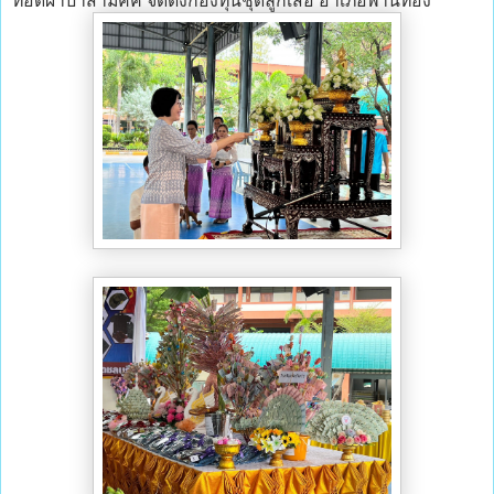
ทอดผ้าป่าสามัคคี จัดตั้งกองทุนชุดลูกเสือ อำเภอพานทอง