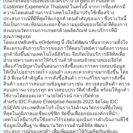
เป็นเกียรติอย่างยิ่งที่เจียไต๋ได้รับรางวัล Best in Future of
Customer Experience Thailand ในครั้งนี้ จากการที่องค์กรมี
ความโดดเด่นด้านการนำเทคโนโลยีมาปรับใช้เพื่อสร้าง
ประสบการณ์ที่ดีที่สุดให้แก่ลูกค้าคนสำคัญของเรา ซึ่งรางวัลนี้
ถือเป็นการสะท้อนและตอกย้ำความมุ่งมั่นของเจียไต๋ ที่ต้องการ
ส่งมอบนวัตกรรมการเกษตรด้วยผลิตภัณฑ์ และบริการที่มี
คุณภาพสูงสุด
โดยแอปพลิเคชั่น eOrdering นี้ เจียไต๋พัฒนาขึ้นจากความตั้งใจ
ที่จะยกระดับการบริการของเราให้ตอบโจทย์ความต้องการของ
ลูกค้ายิ่งขึ้นผ่านเทคโนโลยีอัจริยะ จึงเกิดเป็นบริการดิจิทัลเพื่อ
อำนวยความสะดวกให้กับร้านค้าตัวแทนจำหน่ายของเจียไต๋
เพื่อแก้ไขปัญหาในขั้นตอนการสั่งซื้อและการตรวจสอบข้อมูล
ให้เป็นไปอย่างรวดเร็ว แม่นยำ และสะดวกสบายมากยิ่งขึ้น โดย
มี 3 ฟีเจอร์สำคัญคือ การสั่งซื้อสินค้า การแก้ไขรายการสั่งซื้อ
สินค้า และการสอบถามข้อมูลต่างๆ เช่น ตรวจสอบสินค้า ตรวจ
สอบสถานะรถบรรทุก ตรวจสอบประวัติคำสั่งซื้อ พร้อมให้ลูกค้า
ใช้งานได้ตลอดเวลา” นายไพโรจน์ กล่าวปิดท้าย
สำหรับ IDC Future Enterprise Awards 2023 จัดโดย IDC
ASEAN ประเทศสิงคโปร์ เป็นรางวัลด้านนวัตกรรมที่ยิ่งใหญ่
ที่สุดในภูมิภาคเอเชียแปซิฟิก จัดขึ้นเพื่อยกย่ององค์กรที่นำ
เทคโนโลยีมาปรับใช้อย่างไร้รอยต่อ มุ่งเน้นการดำเนินงานที่ใช้
ข้อมูลเป็นพื้นฐาน พัฒนานวัตกรรมด้านดิจิทัล พัฒนา
ประสบการณ์ของลูกค้า เพื่อเพิ่มมูลค่าให้กับผลิตภัณฑ์และ