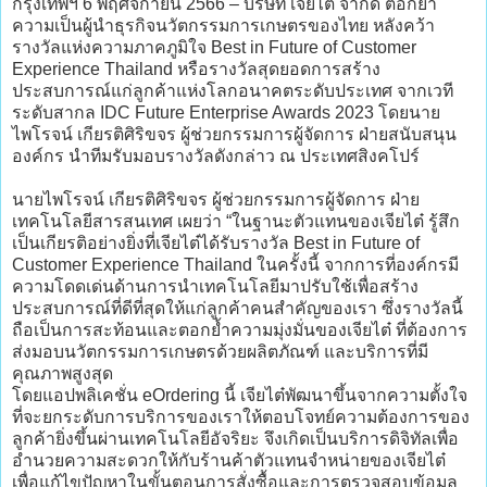
กรุงเทพฯ 6 พฤศจิกายน 2566 – บริษัท เจียไต๋ จำกัด ตอกย้ำ
ความเป็นผู้นำธุรกิจนวัตกรรมการเกษตรของไทย หลังคว้า
รางวัลแห่งความภาคภูมิใจ Best in Future of Customer
Experience Thailand หรือรางวัลสุดยอดการสร้าง
ประสบการณ์แก่ลูกค้าแห่งโลกอนาคตระดับประเทศ จากเวที
ระดับสากล IDC Future Enterprise Awards 2023 โดยนาย
ไพโรจน์ เกียรติศิริขจร ผู้ช่วยกรรมการผู้จัดการ ฝ่ายสนับสนุน
องค์กร นำทีมรับมอบรางวัลดังกล่าว ณ ประเทศสิงคโปร์
นายไพโรจน์ เกียรติศิริขจร ผู้ช่วยกรรมการผู้จัดการ ฝ่าย
เทคโนโลยีสารสนเทศ เผยว่า “ในฐานะตัวแทนของเจียไต๋ รู้สึก
เป็นเกียรติอย่างยิ่งที่เจียไต๋ได้รับรางวัล Best in Future of
Customer Experience Thailand ในครั้งนี้ จากการที่องค์กรมี
ความโดดเด่นด้านการนำเทคโนโลยีมาปรับใช้เพื่อสร้าง
ประสบการณ์ที่ดีที่สุดให้แก่ลูกค้าคนสำคัญของเรา ซึ่งรางวัลนี้
ถือเป็นการสะท้อนและตอกย้ำความมุ่งมั่นของเจียไต๋ ที่ต้องการ
ส่งมอบนวัตกรรมการเกษตรด้วยผลิตภัณฑ์ และบริการที่มี
คุณภาพสูงสุด
โดยแอปพลิเคชั่น eOrdering นี้ เจียไต๋พัฒนาขึ้นจากความตั้งใจ
ที่จะยกระดับการบริการของเราให้ตอบโจทย์ความต้องการของ
ลูกค้ายิ่งขึ้นผ่านเทคโนโลยีอัจริยะ จึงเกิดเป็นบริการดิจิทัลเพื่อ
อำนวยความสะดวกให้กับร้านค้าตัวแทนจำหน่ายของเจียไต๋
เพื่อแก้ไขปัญหาในขั้นตอนการสั่งซื้อและการตรวจสอบข้อมูล