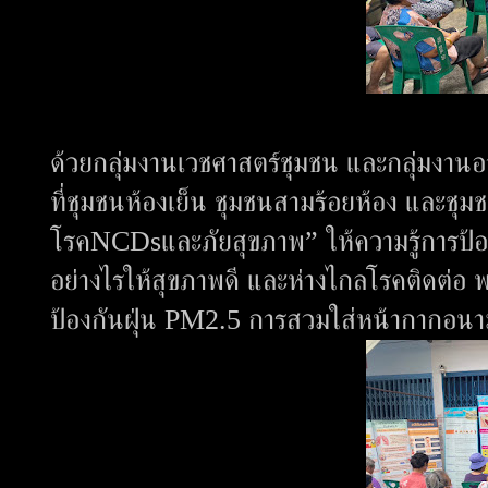
ด้วยกลุ่มงานเวชศาสตร์ชุมชน และกลุ่มงาน
ที่ชุมชนห้องเย็น ชุมชนสามร้อยห้อง และชุม
โรคNCDsและภัยสุขภาพ” ให้ความรู้การป้
อย่างไรให้สุขภาพดี และห่างไกลโรคติดต่อ พ
ป้องกันฝุ่น PM2.5 การสวมใส่หน้ากากอนามั