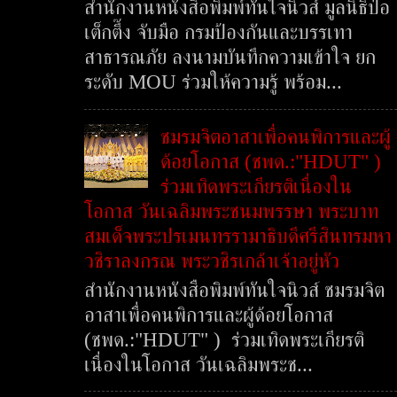
สำนักงานหนังสือพิมพ์ทันใจนิวส์ มูลนิธิป่อ
เต็กตึ๊ง จับมือ กรมป้องกันและบรรเทา
สาธารณภัย ลงนามบันทึกความเข้าใจ ยก
ระดับ MOU ร่วมให้ความรู้ พร้อม...
ชมรมจิตอาสาเพื่อคนพิการและผู้
ด้อยโอกาส (ชพด.:"HDUT" )
ร่วมเทิดพระเกียรติเนื่องใน
โอกาส วันเฉลิมพระชนมพรรษา พระบาท
สมเด็จพระปรเมนทรรามาธิบดีศรีสินทรมหา
วชิราลงกรณ พระวชิรเกล้าเจ้าอยู่หัว
สำนักงานหนังสือพิมพ์ทันใจนิวส์ ชมรมจิต
อาสาเพื่อคนพิการและผู้ด้อยโอกาส
(ชพด.:"HDUT" ) ร่วมเทิดพระเกียรติ
เนื่องในโอกาส วันเฉลิมพระช...