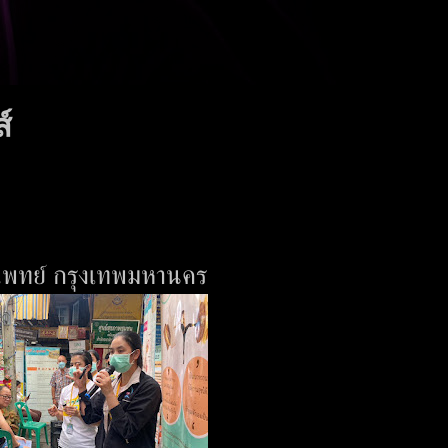
์
รแพทย์ กรุงเทพมหานคร